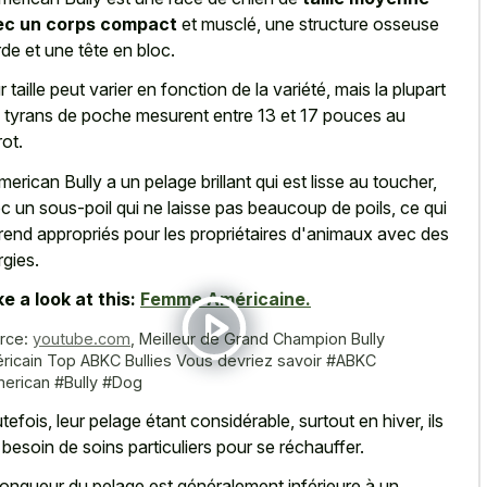
ec un corps compact
et musclé, une structure osseuse
rde et une tête en bloc.
r taille peut varier en fonction de la variété, mais la plupart
 tyrans de poche mesurent entre 13 et 17 pouces au
rot.
merican Bully a un pelage brillant qui est lisse au toucher,
c un sous-poil qui ne laisse pas beaucoup de poils, ce qui
 rend appropriés pour les propriétaires d'animaux avec des
rgies.
e a look at this:
Femme Américaine.
rce:
youtube.com
,
Meilleur de Grand Champion Bully
ricain Top ABKC Bullies Vous devriez savoir #ABKC
erican #Bully #Dog
tefois, leur pelage étant considérable, surtout en hiver, ils
 besoin de soins particuliers pour se réchauffer.
longueur du pelage est généralement inférieure à un