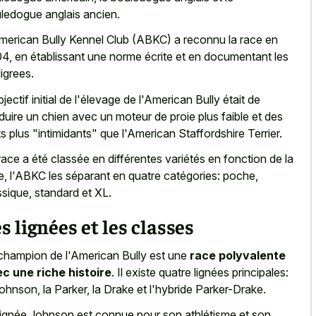
ledogue anglais ancien
.
merican Bully Kennel Club (ABKC) a reconnu la race en
4, en établissant une norme écrite et en documentant les
igrees.
bjectif initial de l'élevage de l'American Bully était de
duire un chien avec un moteur de proie plus faible et des
its plus "intimidants" que l'American Staffordshire Terrier.
race a été classée en différentes variétés en fonction de la
lle, l'ABKC les séparant en quatre catégories: poche,
ssique, standard et XL.
s lignées et les classes
champion de l'American Bully est une
race polyvalente
c une riche histoire
. Il existe quatre lignées principales:
Johnson, la Parker, la Drake et l'hybride Parker-Drake.
lignée Johnson est connue pour son athlétisme et son