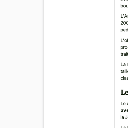
bou
L'A
200
ped
L'o
pro
tra
La 
tai
cla
Le
Le 
ave
la 
La 