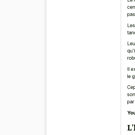
cen
pas
Les
tan
Leu
qu'
rob
Il 
le 
Cep
son
par
You
L'