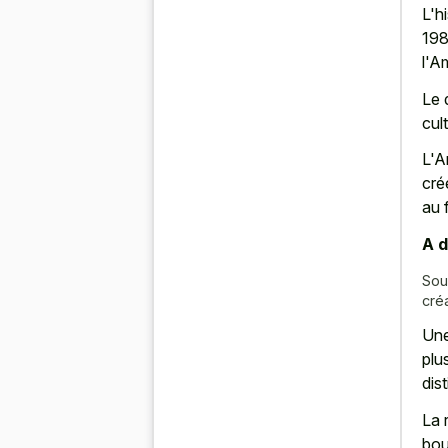
L'h
198
l'Am
Le 
cul
L'A
cré
au 
A d
Sou
créa
Une
plu
dist
La 
bou