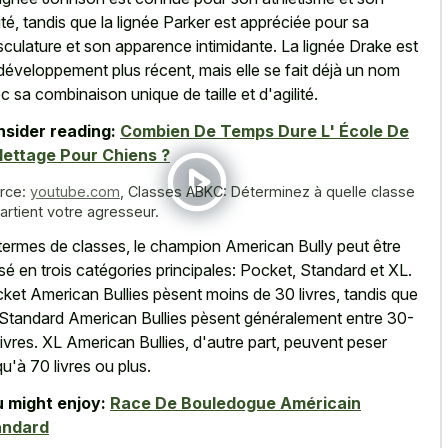
lité, tandis que la lignée Parker est appréciée pour sa
culature et son apparence intimidante. La lignée Drake est
développement plus récent, mais elle se fait déjà un nom
c sa combinaison unique de taille et d'agilité.
sider reading:
Combien De Temps Dure L' École De
lettage Pour Chiens ?
rce:
youtube.com
,
Classes ABKC: Déterminez à quelle classe
artient votre agresseur.
termes de classes, le champion American Bully peut être
isé en trois catégories principales: Pocket, Standard et XL.
ket American Bullies pèsent moins de 30 livres, tandis que
 Standard American Bullies pèsent généralement entre 30-
livres. XL American Bullies, d'autre part, peuvent peser
qu'à 70 livres ou plus.
 might enjoy:
Race De Bouledogue Américain
andard