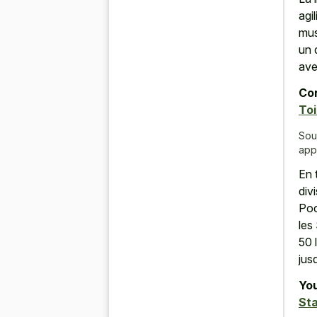
agi
mus
un 
ave
Con
Toi
Sou
app
En 
div
Poc
les
50 
jus
You
St