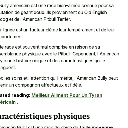
Bully américain est une race bien-aimée connue pour sa
utation de géant doux. Ils proviennent du Old English
ldog et de l'American Pitbull Terrier.
r lignée est un facteur clé de leur tempérament et de leur
portement.
te race est souvent mal comprise en raison de sa
semblance physique avec le Pitbull. Cependant, l'American
ly a une histoire unique et des caractéristiques qui le
tinguent.
c les soins et l'attention qu'il mérite, l'American Bully peut
enir un compagnon affectueux et fidèle.
ated reading:
Meilleur Aliment Pour Un Tyran
ricain .
aractéristiques physiques
merican Bully est une race de chien de
taille moyenne