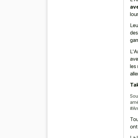
av
lou
Leu
des
gar
L'A
ave
les
alle
Tak
Sou
amé
#Am
Tou
ont
La 