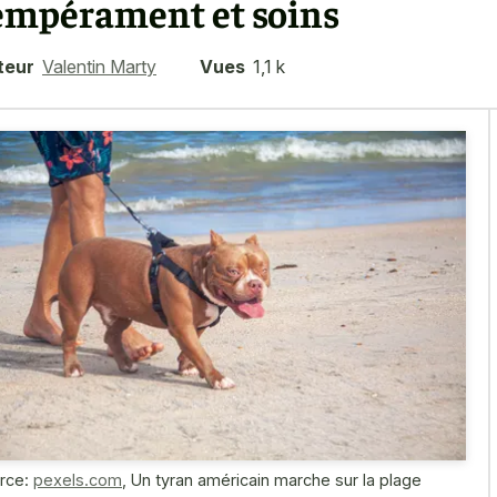
empérament et soins
teur
Valentin Marty
Vues
1,1 k
rce:
pexels.com
,
Un tyran américain marche sur la plage