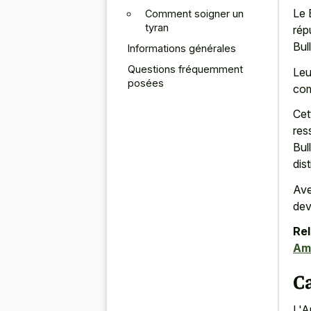
Le 
Comment soigner un
tyran
rép
Bul
Informations générales
Questions fréquemment
Leu
posées
com
Cet
res
Bul
dis
Ave
dev
Rel
Amé
C
L'A