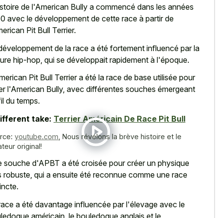
istoire de l'American Bully a commencé dans les années
0 avec le développement de cette race à partir de
erican Pit Bull Terrier.
développement de la race a été fortement influencé par la
ture hip-hop, qui se développait rapidement à l'époque.
merican Pit Bull Terrier a été la race de base utilisée pour
er l'American Bully, avec différentes souches émergeant
fil du temps.
ifferent take:
Terrier Américain De Race Pit Bull
rce:
youtube.com
,
Nous révélons la brève histoire et le
teur original!
 souche d'APBT a été croisée pour créer un physique
s robuste, qui a ensuite été reconnue comme une race
incte.
race a été davantage influencée par l'élevage avec le
ledogue américain, le
bouledogue anglais et le