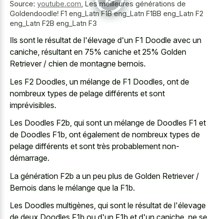
Source:
youtube.com
,
Les meilleures générations de
Goldendoodle! F1 eng_Latn F1B eng_Latn F1BB eng_Latn F2
eng_Latn F2B eng_Latn F3
Ils sont le résultat de l'élevage d'un F1 Doodle avec un
caniche, résultant en 75% caniche et 25% Golden
Retriever / chien de montagne bernois.
Les F2 Doodles, un mélange de F1 Doodles, ont de
nombreux types de pelage différents et sont
imprévisibles.
Les Doodles F2b, qui sont un mélange de Doodles F1 et
de Doodles F1b, ont également de nombreux types de
pelage différents et sont très probablement non-
démarrage.
La génération F2b a un peu plus de Golden Retriever /
Bernois dans le mélange que la F1b.
Les Doodles multigènes, qui sont le résultat de l'élevage
de deux Doodles F1b ou d'un F1b et d'un caniche, ne se