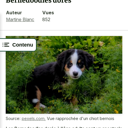
Auteur
Vues
Martine Blanc
852
Contenu
Source:
pexels.com
,
Vue rapprochée d'un chiot bernois