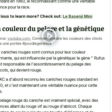
ndard en 1980, le reconnaissant comme une véritable
nce pour la race.
ious to learn more? Check out:
Le Basenji Mini
 couleur du pelage et la génétique
rce:
youtube.com
,
Comment prédire les couleurs des chiots
s une portée #poodlegenetics
 caniches rouges sont connus pour leur couleur
nnante, qui est influencée par la génétique: le gène " Rufus
st responsable de l'assombrissement du pelage des
icots, qui devient rouge.
KC a d'abord reconnu les caniches rouges standard en
0, et c'est maintenant une véritable nuance pour cette
e.
pelage rouge du caniche est vraiment spécial, avec des
nces allant du rouge vif au rouge d'abricot. Chaque