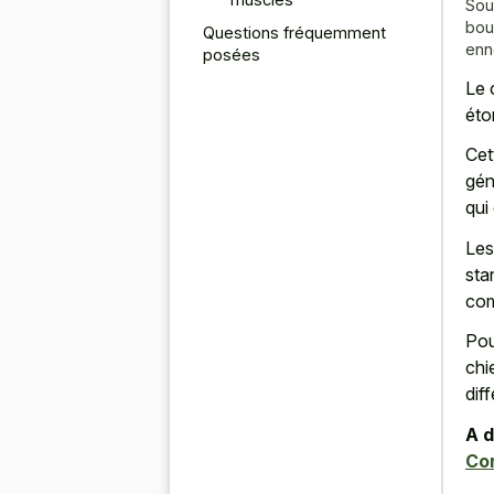
Sou
bou
Questions fréquemment
enn
posées
Le 
éto
Cet
gén
qui
Les
sta
com
Pou
chi
dif
A d
Co