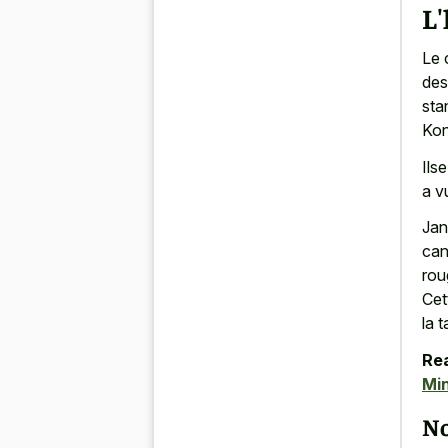
L'
Le
des
sta
Kon
Ils
a v
Jan
can
rou
Cet
la t
Rea
Min
No