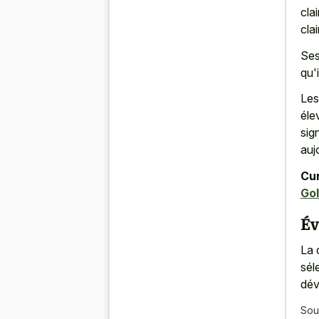
cla
cla
Ses
qu'
Les
éle
sig
auj
Cur
Gol
Év
La 
sél
dév
Sou