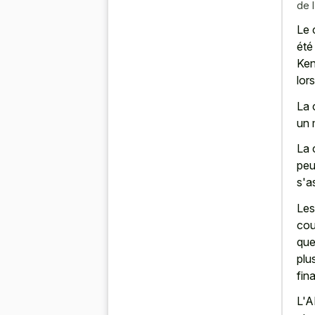
de l
Le 
été
Ken
lor
La 
un 
La 
peu
s'a
Les
cou
que
plu
fina
L'A