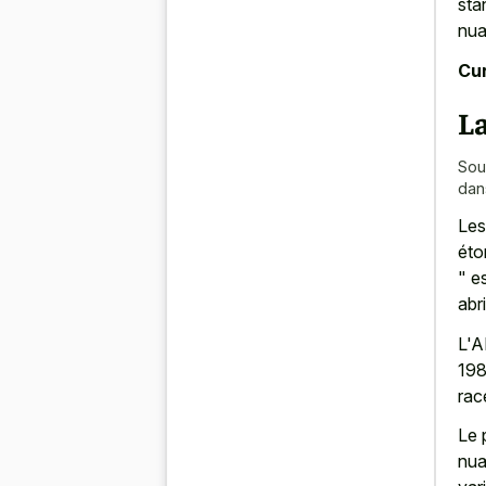
sta
nua
Cur
La
Sou
dan
Les
éto
" e
abr
L'A
198
rac
Le 
nua