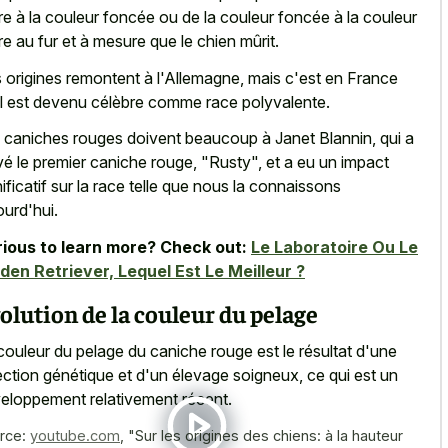
ire à la couleur foncée ou de la couleur foncée à la couleur
ire au fur et à mesure que le chien mûrit.
 origines remontent à l'Allemagne, mais c'est en France
il est devenu célèbre comme race polyvalente.
 caniches rouges doivent beaucoup à Janet Blannin, qui a
vé le premier caniche rouge, "Rusty", et a eu un impact
nificatif sur la race telle que nous la connaissons
ourd'hui.
ious to learn more? Check out:
Le Laboratoire Ou Le
den Retriever, Lequel Est Le Meilleur ?
olution de la couleur du pelage
couleur du pelage du caniche rouge est le résultat d'une
ection génétique et d'un élevage soigneux, ce qui est un
eloppement relativement récent.
rce:
youtube.com
,
"Sur les origines des chiens: à la hauteur