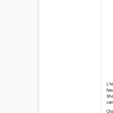
L'h
fas
Sha
can
Cha