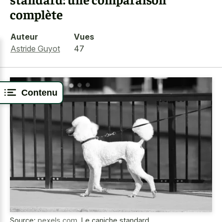
complète
Auteur
Vues
Astride Guyot
47
Contenu
Source:
pexels.com
,
Le caniche standard