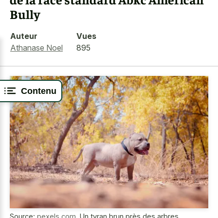
Bully
Auteur
Vues
Athanase Noel
895
Contenu
Source:
pexels.com
,
Un tyran brun près des arbres