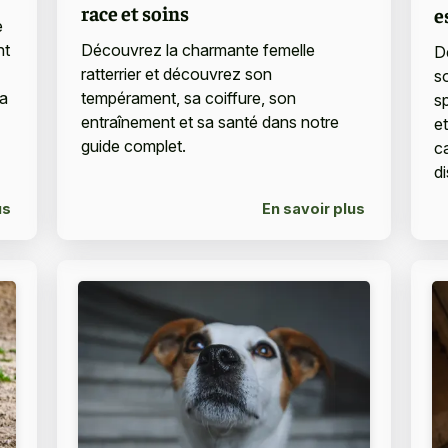
race et soins
e
e
Découvrez la charmante femelle
nt
D
ratterrier et découvrez son
s
tempérament, sa coiffure, son
la
s
entraînement et sa santé dans notre
e
guide complet.
c
di
us
En savoir plus