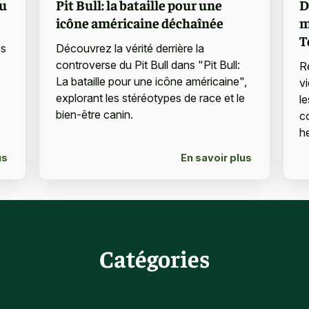
u
Pit Bull: la bataille pour une
D
icône américaine déchaînée
m
T
es
Découvrez la vérité derrière la
controverse du Pit Bull dans "Pit Bull:
R
La bataille pour une icône américaine",
v
explorant les stéréotypes de race et le
le
bien-être canin.
c
h
us
En savoir plus
Catégories