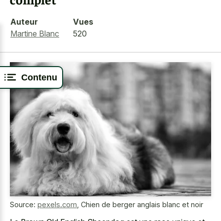
Auteur
Vues
Martine Blanc
520
Contenu
Source:
pexels.com
,
Chien de berger anglais blanc et noir