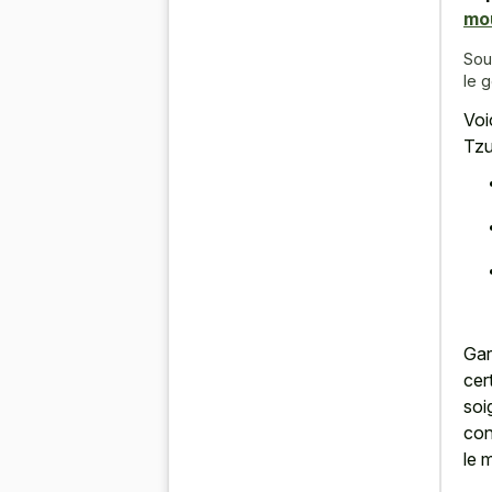
mo
Sou
le 
Voi
Tzu
Gar
cer
soi
con
le 