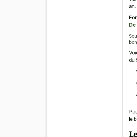
an.
For
De
Sou
bon
Voi
du 
Pou
le 
Le