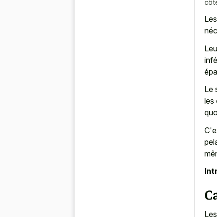
côt
Les
néc
Leu
inf
épa
Le 
les
quo
C'e
pel
mêm
Int
Ca
Les