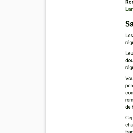
Re
Lar
S
Les
rég
Leu
dou
rég
Vou
per
com
rem
de 
Cep
chu
tra