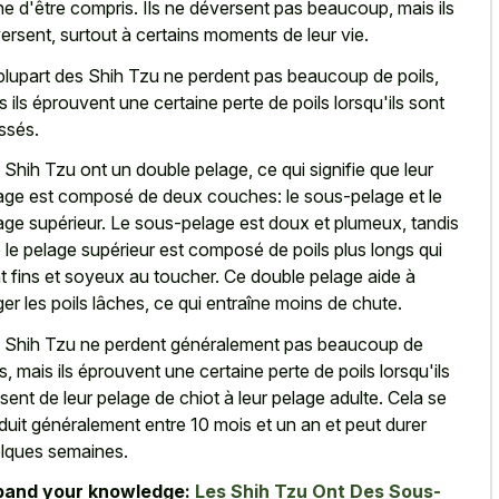
ne d'être compris. Ils ne déversent pas beaucoup, mais ils
ersent, surtout à certains moments de leur vie.
plupart des Shih Tzu ne perdent pas beaucoup de poils,
s ils éprouvent une certaine perte de poils lorsqu'ils sont
ssés.
 Shih Tzu ont un double pelage, ce qui signifie que leur
age est composé de deux couches: le sous-pelage et le
age supérieur. Le sous-pelage est doux et plumeux, tandis
 le pelage supérieur est composé de poils plus longs qui
t fins et soyeux au toucher. Ce double pelage aide à
ger les poils lâches, ce qui entraîne moins de chute.
 Shih Tzu ne perdent généralement pas beaucoup de
ls, mais ils éprouvent une certaine perte de poils lorsqu'ils
sent de leur pelage de chiot à leur pelage adulte. Cela se
duit généralement entre 10 mois et un an et peut durer
lques semaines.
pand your knowledge:
Les Shih Tzu Ont Des Sous-