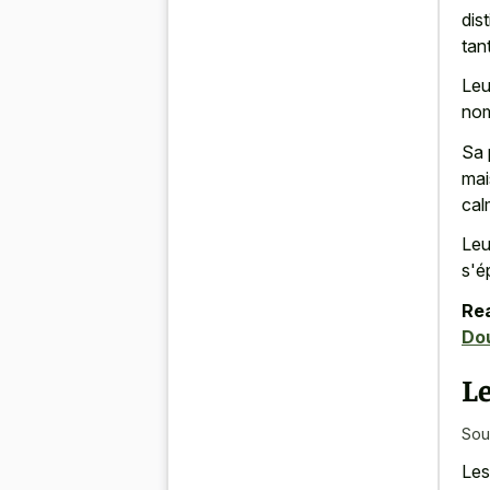
dis
tan
Leu
nom
Sa 
mai
cal
Leu
s'é
Rea
Dou
L
Sou
Les