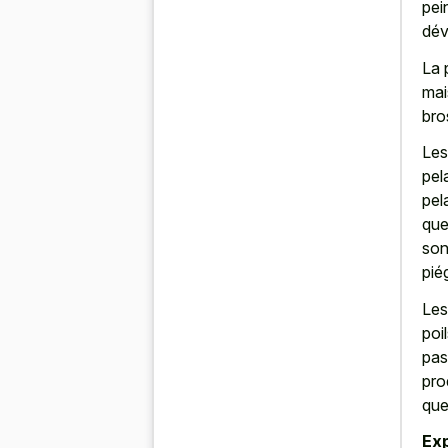
pei
dév
La 
mai
bro
Les
pel
pel
que
son
pié
Les
poi
pas
pro
que
Ex