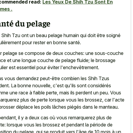
commended read:
Les Yeux De Shih Tzu Sont En
mes .
anté du pelage
 Shih Tzu ont un beau pelage humain qui doit être soigné
ulièrement pour rester en bonne santé.
r pelage se compose de deux couches: une
sous-couche
ce et une
longue couche
de pelage fluide
; le brossage
ulier est essentiel pour éviter l'enchevêtrement.
s vous demandez peut-être combien les Shih Tzus
dent. La bonne nouvelle, c'est qu'ils sont considérés
me une race à faible perte, mais ils perdent un peu. Vous
arquerez plus de perte lorsque vous les brossez, car l'acte
brosser déplace les poils lâches piégés dans le manteau.
endant, il y a deux cas où vous remarquerez plus de
te: lorsque vous les brossez et pendant la période de
nsition du pelage, qui se produit vers l'âge de 10 mois à un