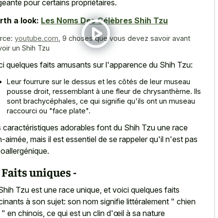
geante pour certains propriétaires.
th a look:
Les Noms Des Célèbres Shih Tzu
rce:
youtube.com
,
9 choses que vous devez savoir avant
voir un Shih Tzu
ci quelques faits amusants sur l'apparence du Shih Tzu:
Leur fourrure sur le dessus et les côtés de leur museau
pousse droit, ressemblant à une fleur de chrysanthème. Ils
sont brachycéphales, ce qui signifie qu'ils ont un
museau
raccourci ou "face plate
".
 caractéristiques adorables font du Shih Tzu une race
n-aimée, mais il est essentiel de se rappeler qu'il n'est pas
oallergénique.
 Faits uniques -
Shih Tzu est une race unique, et voici quelques faits
cinants à son sujet: son nom signifie littéralement " chien
n " en chinois, ce qui est un clin d'œil à sa nature