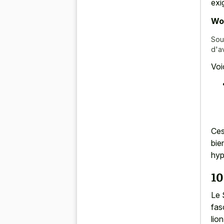
exi
Wor
Sou
d'a
Voi
Ces
bie
hyp
10
Le 
fas
lio