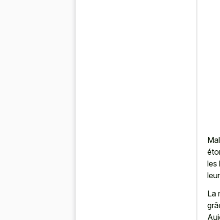
Mal
éto
les
leu
La 
grâ
Auj