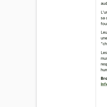
aud
L'u
sa 
fou
Leu
une
"ch
Les
mus
res
hum
Bro
Inf