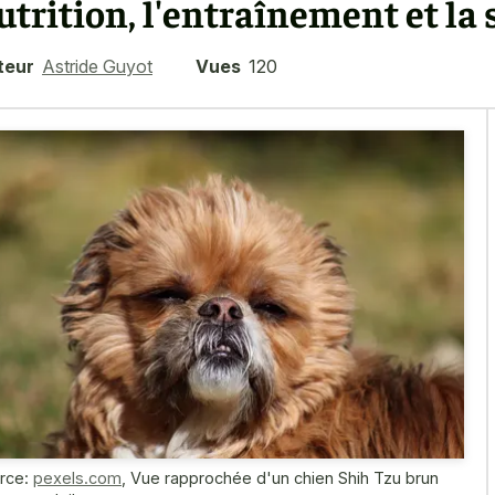
utrition, l'entraînement et la 
teur
Astride Guyot
Vues
120
rce:
pexels.com
,
Vue rapprochée d'un chien Shih Tzu brun