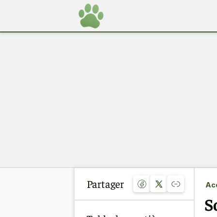
Partager
Acc
S