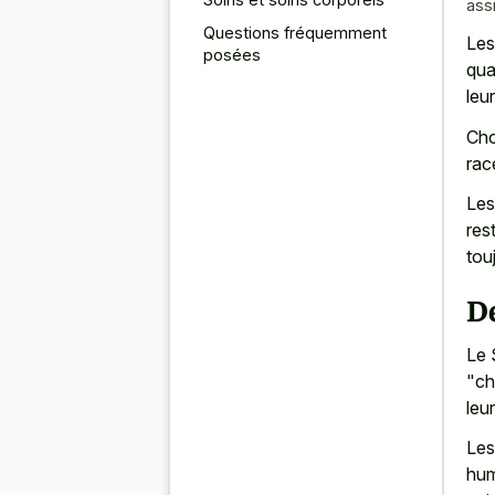
assi
Questions fréquemment
Les
posées
qua
leu
Cho
rac
Les
res
tou
De
Le 
"ch
leu
Les
hum