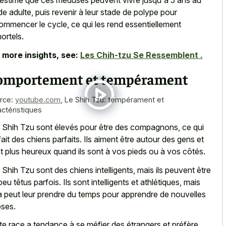
estime que ces méduses peuvent vivre jusqu'à 5 ans au
de adulte, puis revenir à leur stade de polype pour
ommencer le cycle, ce qui les rend essentiellement
ortels.
 more insights, see:
Les Chih-tzu Se Ressemblent .
omportement et tempérament
rce:
youtube.com
,
Le Shih Tzu: tempérament et
actéristiques
 Shih Tzu sont élevés pour être des compagnons, ce qui
fait des chiens parfaits. Ils aiment être autour des gens et
t plus heureux quand ils sont à vos pieds ou à vos côtés.
 Shih Tzu sont des chiens intelligents, mais ils peuvent être
peu têtus parfois. Ils sont intelligents et athlétiques, mais
a peut leur prendre du temps pour apprendre de nouvelles
ses.
te race a tendance à se méfier des étrangers et préfère