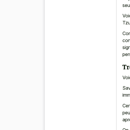
seu
Voi
Tzu
Con
con
sig
per
Tr
Voi
Sav
imm
Cer
peu
apr