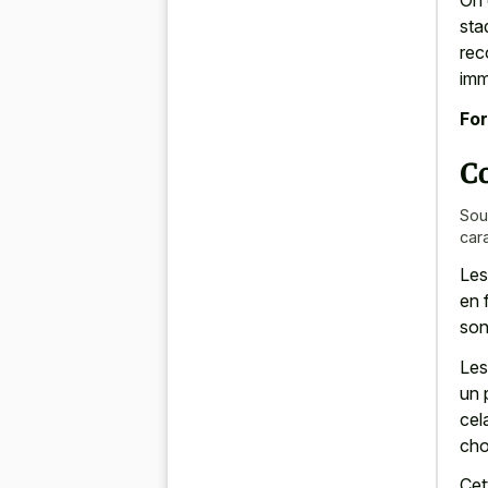
On 
sta
rec
imm
For
C
Sou
car
Les
en 
son
Les
un 
cel
cho
Cet