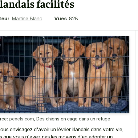
rlandais facilités
teur
Martine Blanc
Vues
828
rce:
pexels.com
,
Des chiens en cage dans un refuge
vous envisagez d'avoir un lévrier irlandais dans votre vie,
s que vous n'avez pas les moyens d'en adopter un