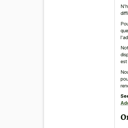
N'h
diff
Pou
que
l'a
Not
dis
est
Nou
pou
ren
See
Ado
O