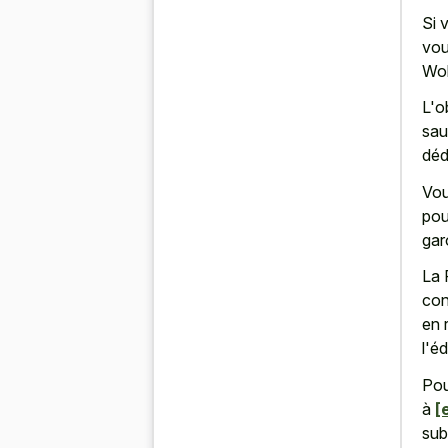
Si 
vou
Wol
L'o
sau
déd
Vou
pou
gar
La 
con
en 
l'é
Pou
à
[
sub