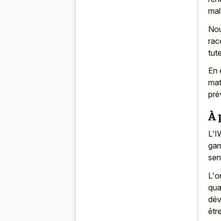
mal
Nou
rac
tute
En 
mat
pré
À 
L'I
gam
sen
L'o
qua
dév
êtr