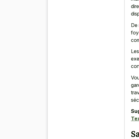
dir
dis
De 
foy
cor
Les
exe
con
Vou
gar
tra
séc
Su
Te
Sa