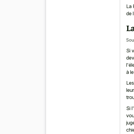
La 
de 
La
Sou
Si 
dev
l'é
à le
Les
leu
tro
Si 
vou
jug
chi