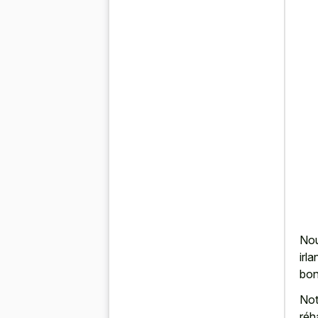
Nou
irl
bon
Not
réh