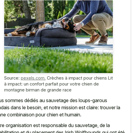
Source:
pexels.com
,
Crèches à impact pour chiens Lit
à impact: un confort parfait pour votre chien de
montagne birman de grande race
s sommes dédiés au sauvetage des loups-garous
andais dans le besoin, et notre mission est claire: trouver la
ne combinaison pour chien et humain.
re organisation est responsable du sauvetage, de la
abilitation et du placement des Irish Wolfhounds qui ont été