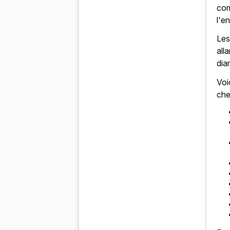
com
l'e
Les
all
dia
Voi
che