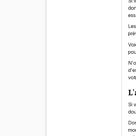
Si 
don
ess
Les
pré
Voi
pou
N'o
d'e
vot
L'
Si 
dou
Don
mou