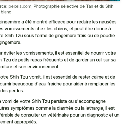
rce:
pexels.com
,
Photographie sélective de Tan et du Shih
 blanc
gingembre a été montré efficace pour réduire les nausées
les vomissements chez les chiens, et peut être donné à
re Shih Tzu sous forme de gingembre frais ou de poudre
gingembre.
r éviter les vomissements, il est essentiel de nourrir votre
h Tzu de petits repas fréquents et de garder un œil sur sa
rriture et son environnement.
votre Shih Tzu vomit, il est essentiel de rester calme et de
 fournir beaucoup d'eau fraîche pour aider à remplacer les
uides perdus.
le vomi de votre Shih Tzu persiste ou s'accompagne
utres symptômes comme la diarrhée ou la léthargie, il est
férable de consulter un vétérinaire pour un diagnostic et un
itement appropriés.