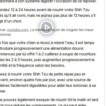
 donnera à son système digestif l'occasion de se reposer.
endez 12 à 24 heures avant de nourrir votre Shih Tzu
ès qu'il ait vomi, mais ne jeûnez pas plus de 12 heures s'il
git d'un chiot.
rce:
youtube.com
,
La meilleure façon de soigner les maux
stomac
 fois que votre chien a réussi à retenir l'eau, il est temps
ntroduire progressivement une alimentation douce:
mencez par lui offrir 1 à 2 cuillères à soupe de nourriture
tes les 2 à 3 heures, puis augmentez progressivement la
ntité et la fréquence selon les besoins.
sez à nourrir votre Shih Tzu de petits repas peu et
vent, environ quatre fois par jour, avec une source de
téines facilement digestibles pour aider leur estomac à se
mer.
s pouvez également essayer de nourrir tôt le matin et tard
soir pour réduire les vomissements, ce qui peut aider