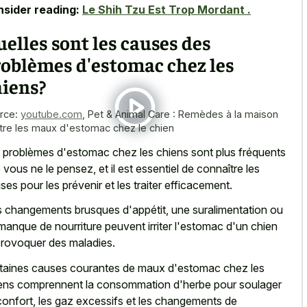
sider reading:
Le Shih Tzu Est Trop Mordant .
elles sont les causes des
roblèmes d'estomac chez les
hiens?
rce:
youtube.com
,
Pet & Animal Care : Remèdes à la maison
tre les maux d'estomac chez le chien
 problèmes d'estomac chez les chiens sont plus fréquents
 vous ne le pensez, et il est essentiel de connaître les
ses pour les prévenir et les traiter efficacement.
 changements brusques d'appétit, une suralimentation ou
manque de nourriture peuvent irriter l'estomac d'un chien
provoquer des maladies.
taines causes courantes de maux d'estomac chez les
ens comprennent la consommation d'herbe pour soulager
nconfort, les gaz excessifs et les changements de