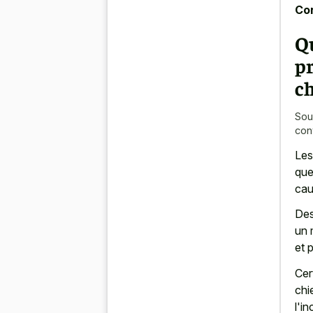
Con
Qu
p
c
Sou
con
Les
que
cau
Des
un 
et 
Cer
chi
l'i