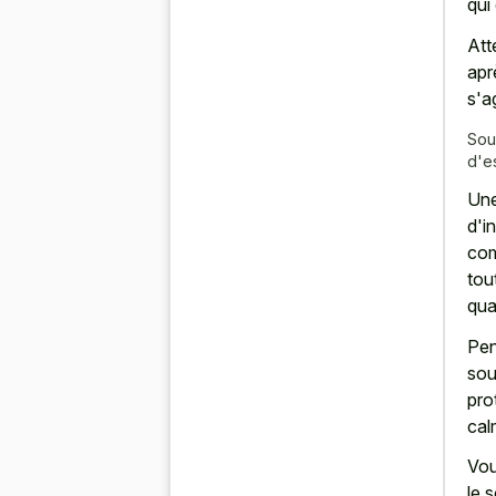
qui
Att
apr
s'a
Sou
d'e
Une
d'i
com
tou
qua
Pen
sou
pro
cal
Vou
le 