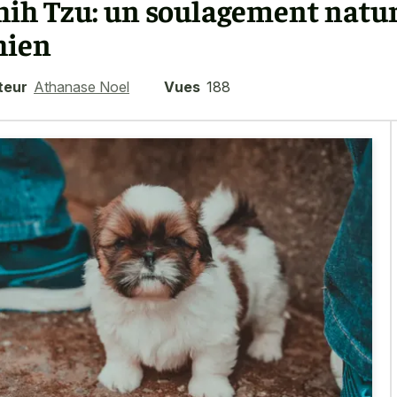
hih Tzu: un soulagement natur
hien
teur
Athanase Noel
Vues
188