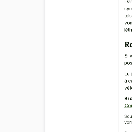
Dan
sym
tel
vom
léth
R
Si 
pos
Le 
à c
vét
Bro
Con
Sou
vom