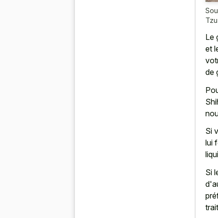
Sou
Tzu
Le 
et 
vot
de 
Pou
Shi
nou
Si 
lui
liq
Si 
d'a
pré
tra