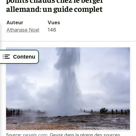
allemand: un guide complet
Auteur
Vues
Athanase Noel
146
Contenu
Source:
pexels.com
,
Geysir dans la région des sources