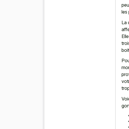
peu
les
La 
aff
Ell
tro
boi
Pou
mor
pro
vot
tro
Voi
gon