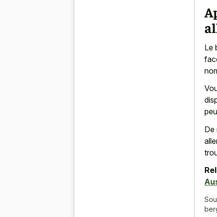
Ap
a
Le 
fac
nom
Vou
dis
peut
De 
all
tro
Rel
Aus
Sou
ber