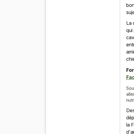
bon
suj
La 
qui
cav
ent
arr
chie
For
Fac
Sou
all
nutr
Des
dép
la 
d'a