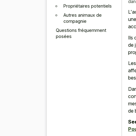
dan
Propriétaires potentiels
L'a
Autres animaux de
une
compagnie
acc
Questions fréquemment
posées
Ils
de 
pro
Les
aff
bes
Dan
con
mes
de 
See
Pou