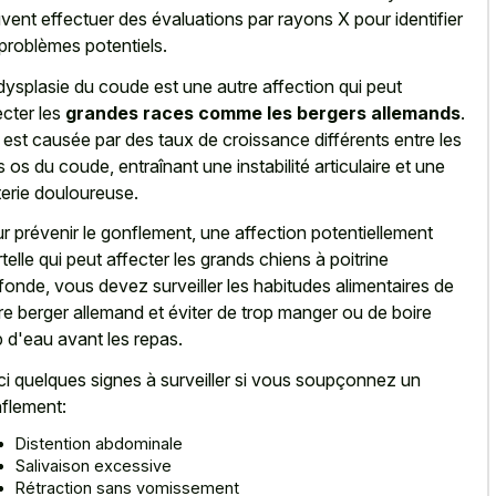
vent effectuer des évaluations par rayons X pour identifier
 problèmes potentiels.
dysplasie du coude est une autre affection qui peut
ecter les
grandes races comme les bergers allemands
.
e est causée par des taux de croissance différents entre les
is os du coude, entraînant une instabilité articulaire et une
terie douloureuse.
r prévenir le gonflement, une affection potentiellement
telle qui peut affecter les
grands chiens à poitrine
fonde
, vous
devez surveiller les
habitudes alimentaires
de
re berger allemand
et éviter de trop manger ou de boire
p d'eau avant les repas.
ci quelques signes à surveiller si vous soupçonnez un
flement:
Distention abdominale
Salivaison excessive
Rétraction sans vomissement