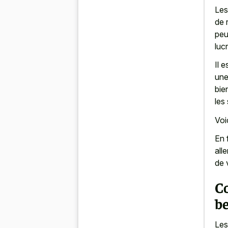
Les
de 
peu
luc
Il 
une
bie
les
Voi
En 
all
de 
C
b
Les