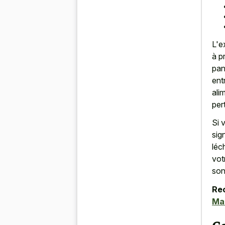
L'e
à p
pan
ent
ali
per
Si 
sig
léc
vot
son
Re
Ma