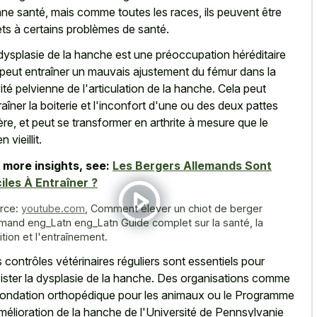
ne santé, mais comme toutes les races, ils peuvent être
ets à certains problèmes de santé.
dysplasie de la hanche est une préoccupation héréditaire
 peut entraîner un mauvais ajustement du fémur dans la
ité pelvienne de l'articulation de la hanche. Cela peut
raîner la boiterie et l'inconfort d'une ou des deux pattes
ière, et peut se transformer en arthrite à mesure que le
n vieillit.
 more insights, see:
Les Bergers Allemands Sont
iles À Entraîner ?
rce:
youtube.com
,
Comment élever un chiot de berger
emand eng_Latn eng_Latn Guide complet sur la santé, la
ition et l'entraînement.
 contrôles vétérinaires réguliers sont essentiels pour
ister la dysplasie de la hanche. Des organisations comme
Fondation orthopédique pour les animaux ou le Programme
mélioration de la hanche de l'Université de Pennsylvanie