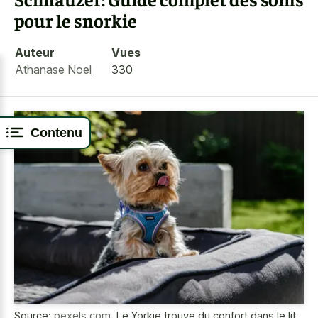
pour le snorkie
Auteur
Vues
Athanase Noel
330
Contenu
Source:
pexels.com
,
Le Yorkie trouve du confort dans le lit