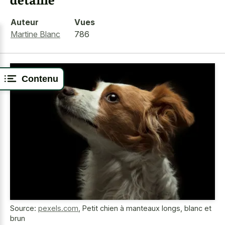
Auteur
Vues
Martine Blanc
786
Contenu
Source:
pexels.com
,
Petit chien à manteaux longs, blanc et
brun