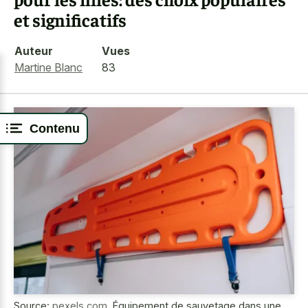
et significatifs
Auteur
Vues
Martine Blanc
83
Contenu
Source:
pexels.com
,
Équipement de sauvetage dans une