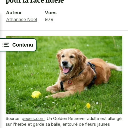
Auteur
Vues
Athanase Noel
979
Contenu
Source:
pexels.com
,
Un Golden Retriever adulte est allongé
sur l'herbe et garde sa balle, entouré de fleurs jaunes