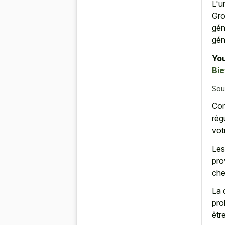
L'u
Gro
gén
gén
You
Bi
Sou
Com
rég
vot
Les
pro
che
La 
pro
êtr