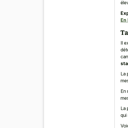
éle
Exp
En 
Ta
Il e
dét
can
st
La 
mes
En 
mes
La 
qui
Voi