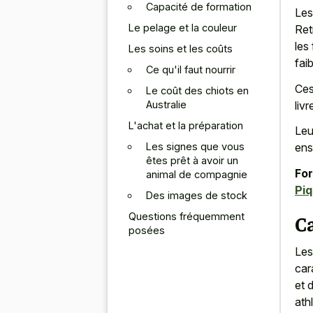
Capacité de formation
Les
Le pelage et la couleur
Ret
les
Les soins et les coûts
fai
Ce qu'il faut nourrir
Ces
Le coût des chiots en
Australie
liv
L'achat et la préparation
Leu
Les signes que vous
ens
êtes prêt à avoir un
For
animal de compagnie
Piq
Des images de stock
Questions fréquemment
C
posées
Les
car
et 
ath