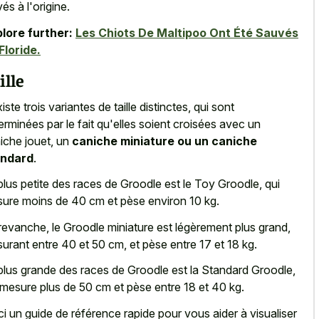
vés à l'origine.
lore further:
Les Chiots De Maltipoo Ont Été Sauvés
Floride.
ille
xiste trois variantes de taille distinctes, qui sont
erminées par le fait qu'elles soient croisées avec un
iche jouet, un
caniche miniature ou un caniche
andard
.
plus petite des races de Groodle est le Toy Groodle, qui
ure moins de 40 cm et pèse environ 10 kg.
revanche, le Groodle miniature est légèrement plus grand,
urant entre 40 et 50 cm, et pèse entre 17 et 18 kg.
plus grande des races de Groodle est la Standard Groodle,
 mesure plus de 50 cm et pèse entre 18 et 40 kg.
ci un guide de référence rapide pour vous aider à visualiser