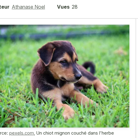
teur
Athanase Noel
Vues
28
rce:
pexels.com
,
Un chiot mignon couché dans l'herbe