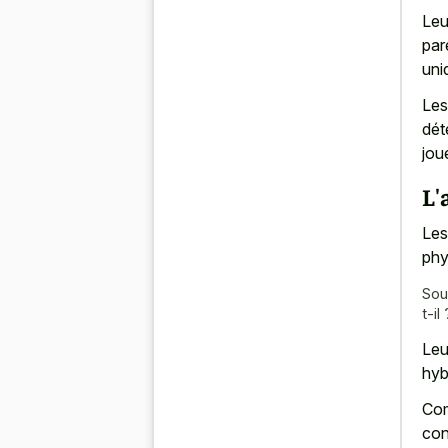
Leu
par
uni
Les
dét
jou
L'
Les
phy
Sou
t-il 
Leu
hyb
Com
con