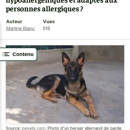
personnes allergiques ?
Auteur
Vues
Martine Blanc
515
Contenu
Source:
pexels.com
,
Photo d'un berger allemand de garde