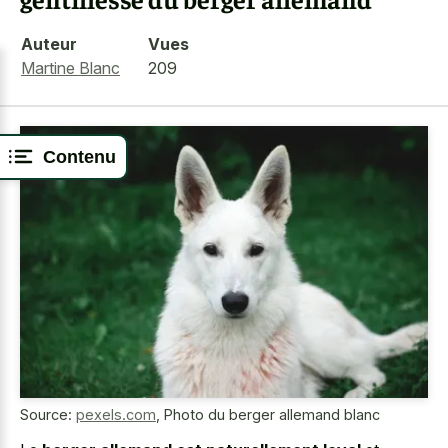
Auteur
Vues
Martine Blanc
209
Contenu
Source:
pexels.com
,
Photo du berger allemand blanc