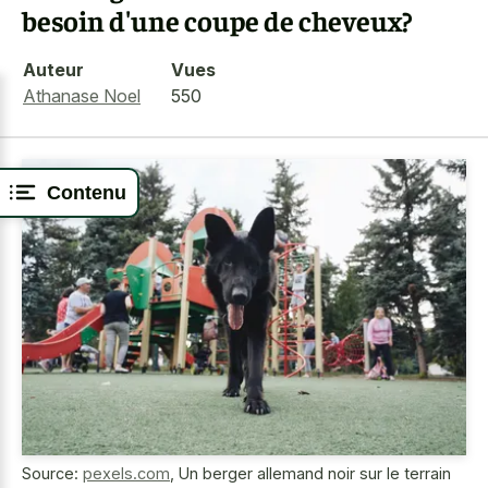
besoin d'une coupe de cheveux?
Auteur
Vues
Athanase Noel
550
Contenu
Source:
pexels.com
,
Un berger allemand noir sur le terrain