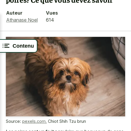
Auteur
Vues
Athanase Noel
614
Contenu
Source:
pexels.com
,
Chiot Shih Tzu brun