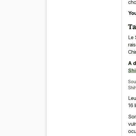
cho
You
Ta
Le 
rai
Chi
A d
Shi
Sou
Shi
Leu
16 
So
vul
ocu