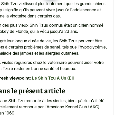
 Shih Tzu vieillissent plus lentement que les grands chiens,
qui signifie qu'ils peuvent vivre jusqu'à l'adolescence et
e la vingtaine dans certains cas.
n des plus vieux Shih Tzus connus était un chien nommé
key de Floride, qui a vécu jusqu'à 23 ans.
gré leur longue durée de vie, les Shih Tzus peuvent être
ets à certains problèmes de santé, tels que l'hypoglycémie,
maladie des jambes et les allergies cutanées.
 visites régulières chez le vétérinaire peuvent aider votre
h Tzu à rester en bonne santé et heureux.
resh viewpoint:
Le Shih Tzu À Un Œil
ns le présent article
race Shih Tzu remonte à des siècles, bien qu'elle n'ait été
iciellement reconnue par l'American Kennel Club (AKC)
en 1969.