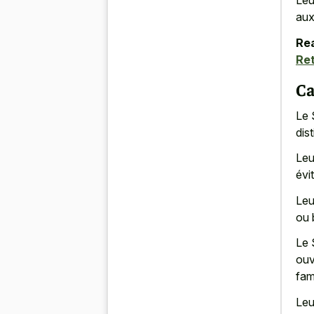
Leu
aux
Rea
Ret
Ca
Le 
dist
Leu
évi
Leu
ou 
Le 
ouv
fam
Le