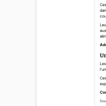
Ces
dan
cou
Le
aux
ali
Add
Un
Les
l'u
Ces
esp
Con
Sou