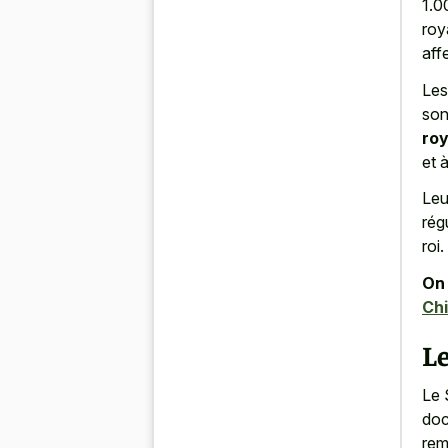
1.0
roy
aff
Les
so
roy
et 
Leu
rég
roi.
On 
Chi
Le
Le 
doc
rem