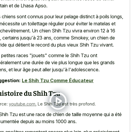
étain et de Lhasa Apso.
 chiens sont connus pour leur
pelage distinct à poils longs
,
 nécessite un toilettage régulier pour éviter le matelas et
nchevêtrement. Un chien Shih Tzu vivra environ 12 à 16
, certains jusqu'à 23 ans, comme Smokey, un chien de
ride qui détient le record du plus vieux Shih Tzu vivant.
 petites races "jouets" comme le Shih Tzu ont
éralement une durée de vie plus longue que les grands
ens, et leur âge peut aller jusqu'à l'adolescence.
ggestion:
Le Shih Tzu Comme Éducateur
histoire du Shih Tzu
rce:
youtube.com
,
Le Shih Tzu est très profond.
Shih Tzu est une race de chien de taille moyenne qui a été
umentée depuis au moins 1000 ans.