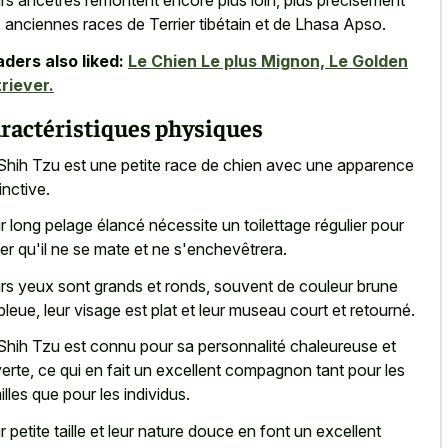
rs ancêtres remontent encore plus loin, plus précisément
 anciennes races de Terrier tibétain et de Lhasa Apso.
ders also liked:
Le Chien Le plus Mignon, Le Golden
riever.
ractéristiques physiques
Shih Tzu est une petite race de chien avec une apparence
inctive.
r long pelage élancé nécessite un toilettage régulier pour
ter qu'il ne se mate et ne s'enchevêtrera.
rs yeux sont grands et ronds, souvent de couleur brune
bleue, leur visage est plat et leur museau court et retourné.
Shih Tzu est connu pour sa personnalité chaleureuse et
erte, ce qui en fait un excellent compagnon tant pour les
illes que pour les individus.
ur
petite taille et leur nature douce
en font un excellent