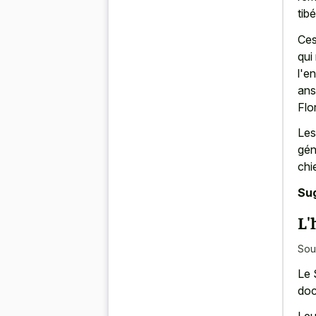
tib
Ces
qui
l'e
ans
Flo
Les
gén
chi
Su
L'
Sou
Le 
doc