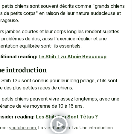
 petits chiens sont souvent décrits comme "
grands chiens
s de petits corps
" en raison de leur nature audacieuse et
rageuse.
urs
jambes courtes et leur corps long
les rendent sujettes
 problèmes de dos, aussi l'exercice régulier et une
mentation équilibrée sont- ils essentiels.
itional reading:
Le Shih Tzu Aboie Beaucoup
e introduction
 Shih Tzu sont connus pour leur long pelage, et ils sont
ne des plus petites races de chiens.
 petits chiens peuvent vivre assez longtemps, avec une
érance de vie moyenne de 10 à 16 ans.
sider reading:
Les Shih Tzu Sont Têtus ?
rce:
youtube.com
,
La vie d'un Shih-tzu Une introduction