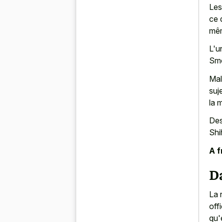
Les
ce 
mêm
L'u
Smo
Mal
suj
la 
Des
Shi
A f
Da
La 
off
qu'