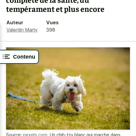
tempérament et plus encore
Auteur
Vues
Valentin Marty
398
Contenu
Source:
pexels.com
,
Un chih-tzu blanc qui marche dans