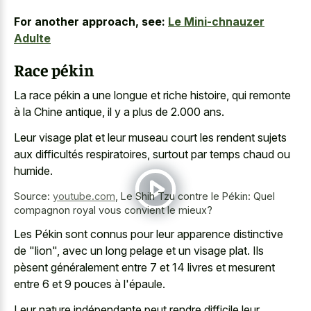
For another approach, see:
Le Mini-chnauzer
Adulte
Race pékin
La race pékin a une longue et riche histoire, qui remonte
à la Chine antique, il y a plus de 2.000 ans.
Leur
visage plat et leur
museau court
les rendent sujets
aux difficultés respiratoires, surtout par temps chaud ou
humide.
Source:
youtube.com
,
Le Shih Tzu contre le Pékin: Quel
compagnon royal vous convient le mieux?
Les Pékin sont connus pour leur apparence distinctive
de "lion", avec un
long pelage et un visage plat
. Ils
pèsent généralement entre 7 et 14 livres et mesurent
entre 6 et 9 pouces à l'épaule.
Leur nature indépendante peut rendre difficile leur