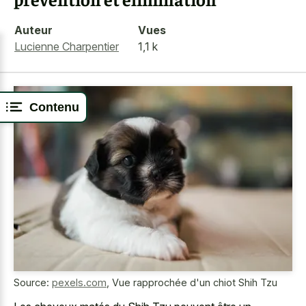
Auteur
Vues
Lucienne Charpentier
1,1 k
Contenu
Source:
pexels.com
,
Vue rapprochée d'un chiot Shih Tzu