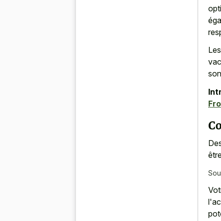
opt
éga
res
Les
vac
son
Int
Fro
Co
Des
êtr
Sou
Vot
l'a
pot