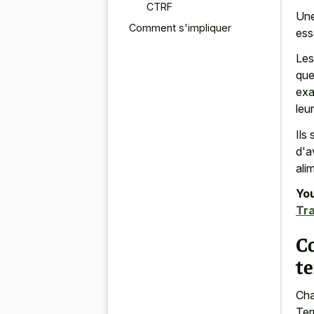
CTRF
Une
Comment s'impliquer
ess
Les
que
exa
leu
Ils
d'a
ali
You
Tra
C
te
Cha
Ter