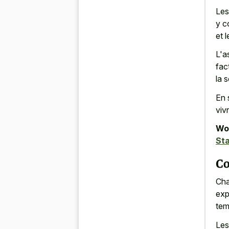
Les
y c
et l
L'a
fac
la 
En 
viv
Wor
Sta
Co
Cha
exp
tem
Les