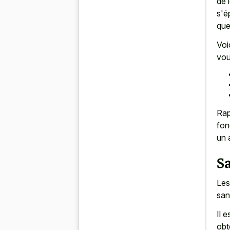
de 
s'é
que
Voi
vou
Rap
fon
un 
Sa
Les
san
Il 
obt