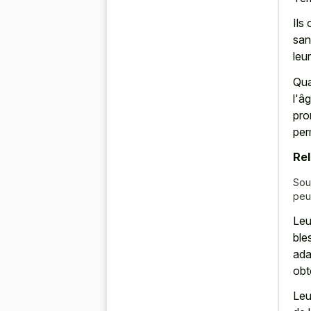
Ils
san
leu
Qua
l'â
pro
per
Rel
Sou
peu
Leu
ble
ada
obt
Leu