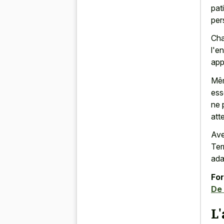
pat
per
Cha
l'e
app
Mêm
ess
ne 
att
Ave
Ter
ada
For
De 
L'