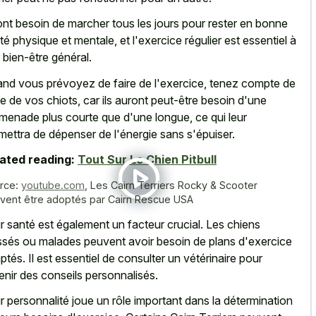
 ont besoin de marcher tous les jours pour rester en bonne
té physique et mentale, et l'exercice régulier est essentiel à
r bien-être général.
nd vous prévoyez de faire de l'exercice, tenez compte de
ge de vos chiots, car ils auront peut-être besoin d'une
menade plus courte que d'une longue, ce qui leur
mettra de dépenser de l'énergie sans s'épuiser.
ated reading:
Tout Sur Le Chien Pitbull
rce:
youtube.com
,
Les Cairn Terriers Rocky & Scooter
vent être adoptés par Cairn Rescue USA
r santé est également un facteur crucial. Les chiens
ssés ou malades peuvent avoir besoin de plans d'exercice
ptés. Il est essentiel de consulter un vétérinaire pour
enir des conseils personnalisés.
r personnalité joue un rôle important dans la détermination