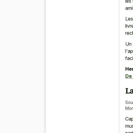
les
ami
Les
liv
rec
Un 
l'a
fac
Her
De
La
Sou
Mon
Cap
mus
par