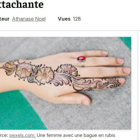
ttachante
teur
Athanase Noel
Vues
128
rce:
pexels.com
,
Une femme avec une bague en rubis