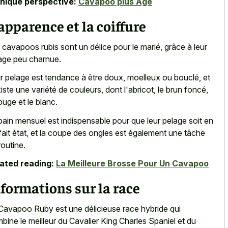
nique perspective:
Cavapoo plus Âgé
apparence et la coiffure
 cavapoos rubis sont un délice pour le marié, grâce à leur
age peu charnue.
r pelage est tendance à être doux, moelleux ou bouclé, et
existe une variété de couleurs, dont l'abricot, le brun foncé,
rouge et le blanc.
bain mensuel est indispensable pour que leur pelage soit en
fait état, et la coupe des ongles est également une tâche
routine.
ated reading:
La Meilleure Brosse Pour Un Cavapoo
formations sur la race
Cavapoo Ruby est une délicieuse race hybride qui
bine le meilleur du Cavalier King Charles Spaniel et du