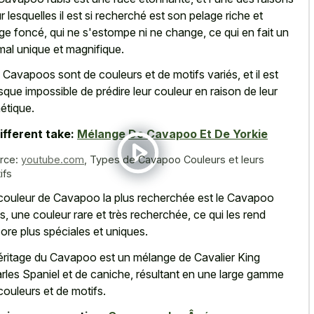
r lesquelles il est si recherché est son pelage riche et
ge foncé, qui ne s'estompe ni ne change, ce qui en fait un
mal unique et magnifique.
 Cavapoos sont de couleurs et de motifs variés, et il est
sque impossible de prédire leur couleur en raison de leur
étique.
ifferent take:
Mélange De Cavapoo Et De Yorkie
rce:
youtube.com
,
Types de Cavapoo Couleurs et leurs
ifs
couleur de Cavapoo la plus recherchée est le Cavapoo
is, une couleur rare et très recherchée, ce qui les rend
ore plus spéciales et uniques.
éritage du Cavapoo est un mélange de Cavalier King
rles Spaniel et de caniche, résultant en une large gamme
couleurs et de motifs.