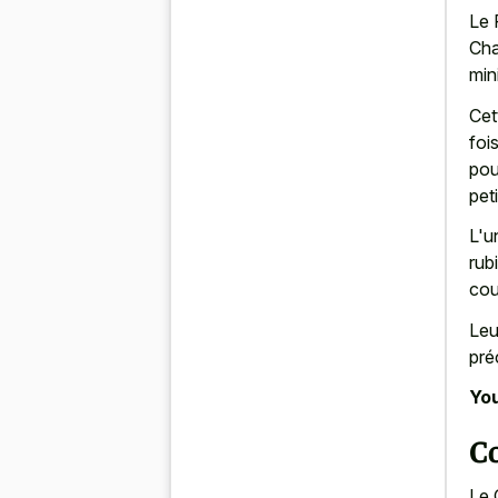
Le 
Cha
min
Cet
foi
pou
peti
L'u
rub
cou
Leu
pré
You
Co
Le 