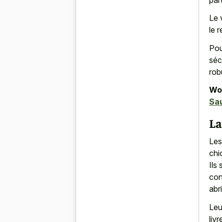
Le 
le 
Pou
séc
rob
Wor
Sa
La
Les
chi
Ils
con
abr
Leu
liv