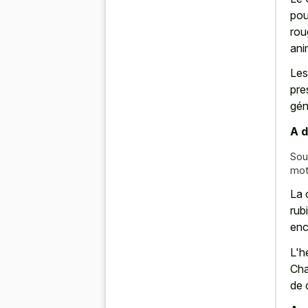
pou
rou
ani
Les
pre
gén
A d
Sou
mot
La 
rub
enc
L'h
Cha
de 