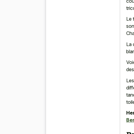
cou
tri
Le 
son
Cha
La 
bla
Voi
des
Les
dif
tan
toi
Her
Ber