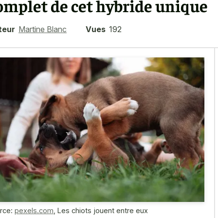
omplet de cet hybride unique
teur
Martine Blanc
Vues
192
rce:
pexels.com
,
Les chiots jouent entre eux