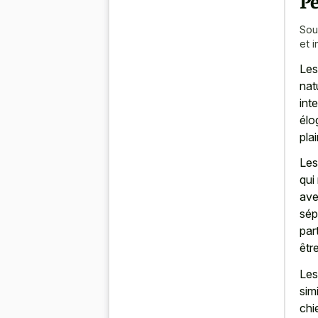
P
Sou
et 
Les
nat
int
élo
plai
Les
qui
ave
sép
par
êtr
Les
sim
chi