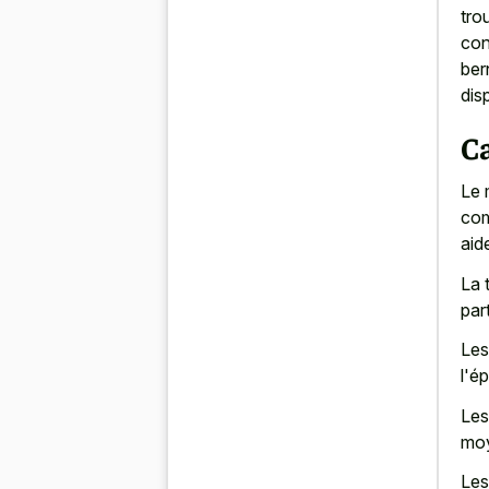
tro
con
ber
dis
C
Le 
com
aid
La 
par
Les
l'é
Les
moy
Les