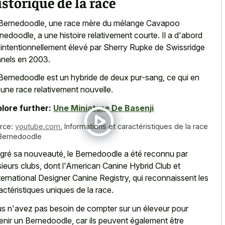
storique de la race
Bernedoodle, une race mère du mélange Cavapoo
nedoodle, a une histoire relativement courte. Il a d'abord
 intentionnellement élevé par Sherry Rupke de Swissridge
nels en 2003.
Bernedoodle est un hybride de deux pur-sang, ce qui en
t une race relativement nouvelle.
lore further:
Une Miniature De Basenji
rce:
youtube.com
,
Informations et caractéristiques de la race
Bernedoodle
gré sa nouveauté, le Bernedoodle a été reconnu par
sieurs clubs, dont l'American Canine Hybrid Club et
nternational Designer Canine Registry, qui reconnaissent les
actéristiques uniques de la race.
s n'avez pas besoin de compter sur un éleveur pour
enir un Bernedoodle, car ils peuvent également être