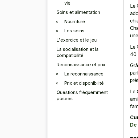
vie
Le 
Soins et alimentation
ado
chi
Nourriture
Cha
Les soins
une
L'exercice et le jeu
Le 
La socialisation et la
40 
compatibilité
Reconnaissance et prix
Grâ
par
La reconnaissance
pré
Prix et disponibilité
Le 
Questions fréquemment
posées
ami
fami
Cur
De