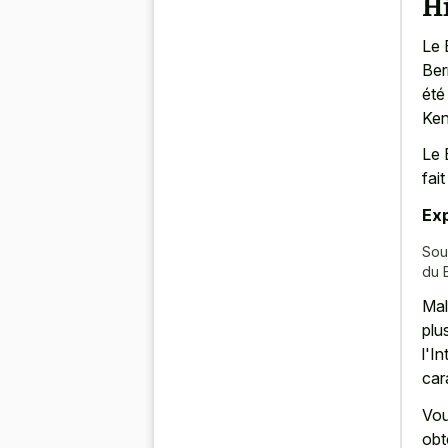
Hi
Le 
Ber
été
Ken
Le 
fai
Exp
Sou
du 
Mal
plu
l'I
car
Vou
obt