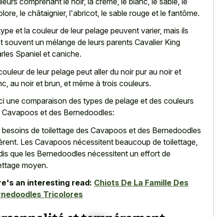
leurs comprenant le noir, la crème, le blanc, le sable, le
colore, le châtaignier, l'abricot, le sable rouge et le fantôme.
type et la couleur de leur pelage peuvent varier, mais ils
t souvent un mélange de leurs parents Cavalier King
rles Spaniel et caniche.
couleur de leur pelage peut aller du noir pur au noir et
nc, au noir et brun, et même à trois couleurs.
ci une comparaison des types de pelage et des couleurs
 Cavapoos et des Bernedoodles:
 besoins de toilettage des Cavapoos et des Bernedoodles
fèrent. Les Cavapoos nécessitent beaucoup de toilettage,
dis que les Bernedoodles nécessitent un effort de
lettage moyen.
e's an interesting read:
Chiots De La Famille Des
nedoodles Tricolores