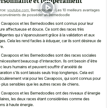
ersonnalité et tempérament
rce:
youtube.com
,
Bernedoodle - Les 10 meilleurs avantages
inconvénients de posséder un Bernedoodle
 Cavapoos et les Bernedoodles sont connus pour leur
ure affectueuse et douce. Ce sont des races très
elligentes qui s'épanouissent grâce à la validation et aux
ges. Cela les rend faciles à éduquer, car ils sont désireux de
re.
 Cavapoos et les Bernedoodles sont des races sociales
 nécessitent beaucoup d'interaction. Ils ont besoin d'être
c leurs humains et peuvent souffrir d'anxiété de
aration s'ils sont laissés seuls trop longtemps. Cela est
ticulièrement vrai pour les Cavapoos, qui sont connus pour
e plus sensibles que les autres races de chiens.
 Cavapoos et les Bernedoodles ont des niveaux d'énergie
ilaires, les deux races étant considérées comme des
ens à haute énergie.