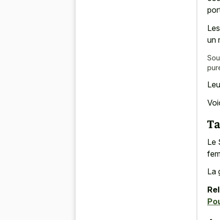
por
Les
un 
Sou
pur
Leu
Voi
Ta
Le 
fem
La 
Rel
Pou