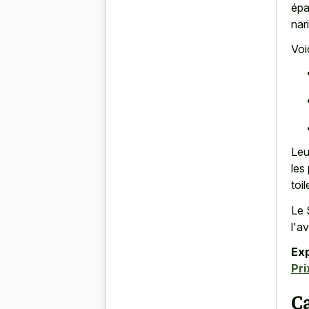
épa
nar
Voi
Leu
les
toi
Le 
l'a
Ex
Pri
Ca