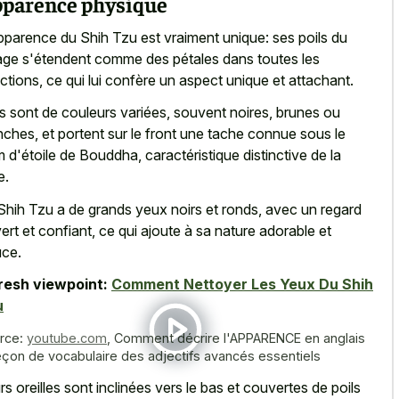
parence physique
pparence du Shih Tzu est vraiment unique: ses poils du
age s'étendent comme des pétales dans toutes les
ections, ce qui lui confère un aspect unique et attachant.
es sont de couleurs variées, souvent noires, brunes ou
nches, et portent sur le front une tache connue sous le
 d'étoile de Bouddha, caractéristique distinctive de la
e.
Shih Tzu a de grands yeux noirs et ronds, avec un regard
ert et confiant, ce qui ajoute à sa nature adorable et
ce.
resh viewpoint:
Comment Nettoyer Les Yeux Du Shih
u
rce:
youtube.com
,
Comment décrire l'APPARENCE en anglais
eçon de vocabulaire des adjectifs avancés essentiels
rs oreilles sont inclinées vers le bas et couvertes de poils