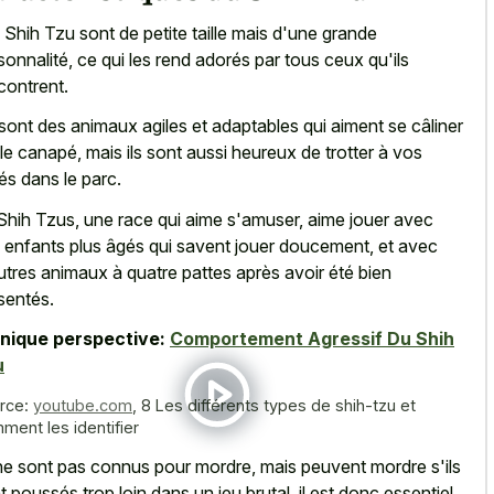
 Shih Tzu sont de petite taille mais d'une grande
sonnalité, ce qui les rend adorés par tous ceux qu'ils
contrent.
sont des animaux agiles et adaptables qui aiment se câliner
 le canapé, mais ils sont aussi heureux de trotter à vos
és dans le parc.
Shih Tzus, une race qui aime s'amuser, aime jouer avec
 enfants plus âgés qui savent jouer doucement, et avec
utres animaux à quatre pattes après avoir été bien
sentés.
nique perspective:
Comportement Agressif Du Shih
u
rce:
youtube.com
,
8 Les différents types de shih-tzu et
ment les identifier
 ne sont pas connus pour mordre, mais peuvent mordre s'ils
t poussés trop loin dans un jeu brutal, il est donc essentiel