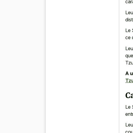
car
Leu
dist
Le 
ce 
Leu
que
Tzu
A u
Tz
C
Le 
entr
Leu
cou