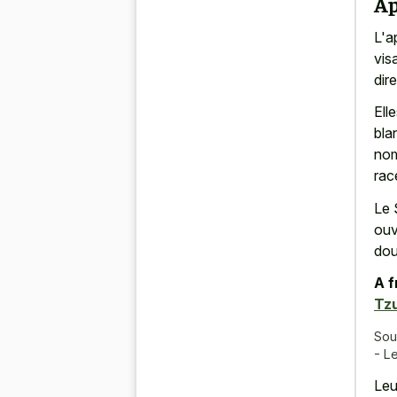
Ap
L'a
vis
dir
Ell
bla
nom
rac
Le 
ouv
dou
A f
Tz
Sou
- L
Leu