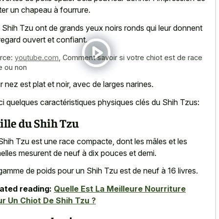
ter un chapeau à fourrure.
 Shih Tzu ont de grands yeux noirs ronds qui leur donnent
regard ouvert et confiant.
rce:
youtube.com
,
Comment savoir si votre chiot est de race
e ou non
r nez est plat et noir, avec de larges narines.
ci quelques caractéristiques physiques clés du Shih Tzus:
ille du Shih Tzu
Shih Tzu est une race compacte, dont les mâles et les
elles mesurent de neuf à dix pouces et demi.
gamme de poids pour un Shih Tzu est de neuf à 16 livres.
ated reading:
Quelle Est La Meilleure Nourriture
r Un Chiot De Shih Tzu ?