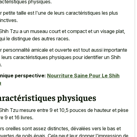
actéristiques physiques.
r petite taille est l'une de leurs caractéristiques les plus
inctives.
Shih Tzu a un museau court et compact et un visage plat,
qui le distingue des autres races.
r personnalité amicale et ouverte est tout aussi importante
 leurs caractéristiques physiques pour identifier un Shih
.
nique perspective:
Nourriture Saine Pour Le Shih
u
aractéristiques physiques
Shih Tzu mesure entre 9 et 10,5 pouces de hauteur et pèse
e 9 et 16 livres.
rs oreilles sont assez distinctes, dévalées vers le bas et
vertes de poils épais. Cela peut leur donner l'impression de