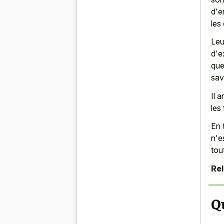
d'e
les
Leu
d'e
que
savo
Il a
les
En 
n'e
tou
Rel
Q