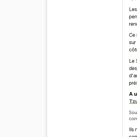
Les
per
ren
Ce 
sur
côt
Le 
des
d'a
pré
A u
Tz
Sou
com
Ils
son