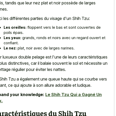
is, tandis que leur nez plat et noir possède de larges
ines.
ci les différentes parties du visage d'un Shih Tzu:
Les oreilles:
floppent vers le bas et sont couvertes de
poils épais.
Les yeux:
grands, ronds et noirs avec un regard ouvert et
confiant.
Le nez:
plat, noir avec de larges narines.
r luxueux double pelage est l'une de leurs caractéristiques
 plus distinctives, car il balaie souvent le sol et nécessite un
lettage régulier pour éviter les nattes.
Shih Tzu a également une queue haute qui se courbe vers
vant, ce qui ajoute à son allure adorable et ludique.
pand your knowledge:
Le Shih Tzu Qui a Gagné Un
x.
ractéristiques du Shih Tzu