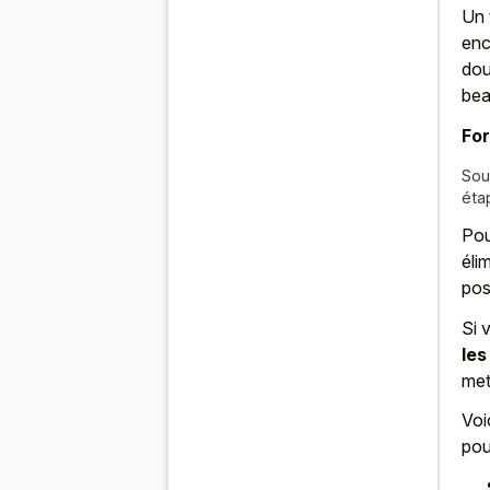
Un 
enc
dou
bea
For
Sou
éta
Pou
éli
pos
Si 
les
met
Voi
pou