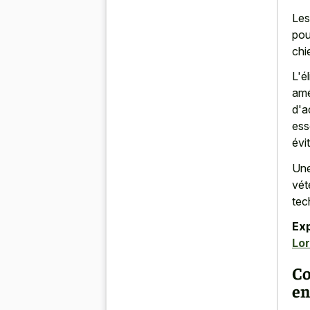
Les
pou
chi
L'é
amél
d'a
ess
évi
Une
vét
tec
Exp
Lor
Co
en