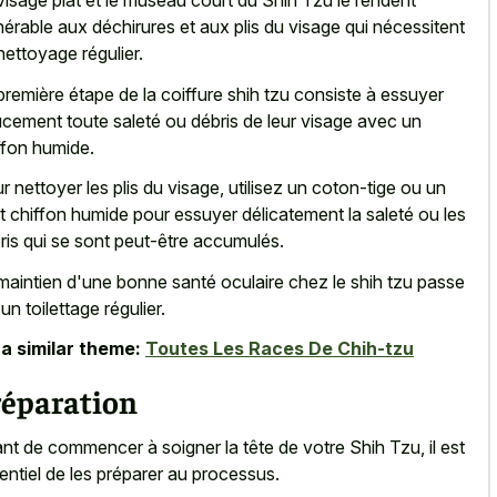
visage plat et le
museau court
du Shih Tzu
le rendent
nérable aux déchirures et aux plis du visage qui nécessitent
nettoyage régulier.
première étape de la
coiffure shih tzu consiste à essuyer
ucement
toute saleté ou débris de leur visage avec un
ffon humide.
r nettoyer les plis du visage, utilisez un coton-tige ou un
it chiffon humide pour essuyer délicatement la saleté ou les
ris qui se sont peut-être accumulés.
maintien d'une bonne santé oculaire chez le shih tzu passe
un toilettage régulier.
a similar theme:
Toutes Les Races De Chih-tzu
réparation
nt de commencer à soigner la tête de votre Shih Tzu, il est
entiel de les préparer au processus.