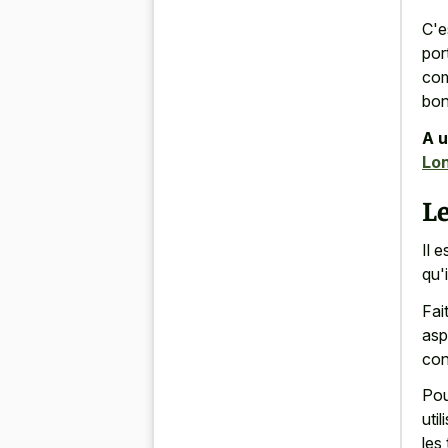
C'e
por
com
bon
A u
Lo
Le
Il 
qu'
Fai
asp
con
Pou
uti
les