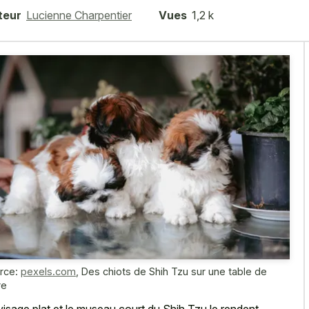
teur
Lucienne Charpentier
Vues
1,2 k
rce:
pexels.com
,
Des chiots de Shih Tzu sur une table de
re