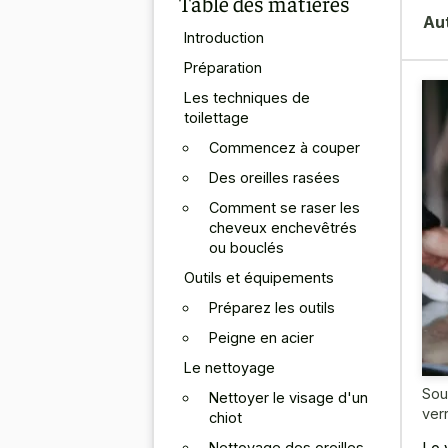
Table des matières
Au
Introduction
Préparation
Les techniques de
toilettage
Commencez à couper
Des oreilles rasées
Comment se raser les
cheveux enchevêtrés
ou bouclés
Outils et équipements
Préparez les outils
Peigne en acier
Le nettoyage
Sou
Nettoyer le visage d'un
ver
chiot
Nettoyage des oreilles