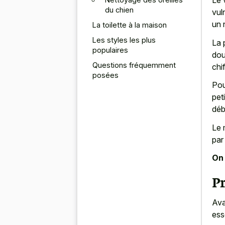
Le
du chien
vul
un 
La toilette à la maison
Les styles les plus
La 
populaires
do
Questions fréquemment
chi
posées
Pou
pet
déb
Le 
par 
On 
P
Ava
ess