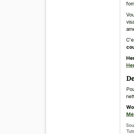
for
Vou
vis
amél
C'e
co
Her
He
De
Pour
net
Wor
Mé
Sou
Tut