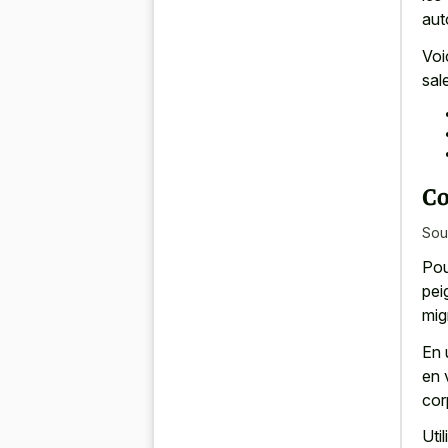
aut
Voi
sal
Co
Sou
Pou
pei
mig
En 
en v
cor
Uti