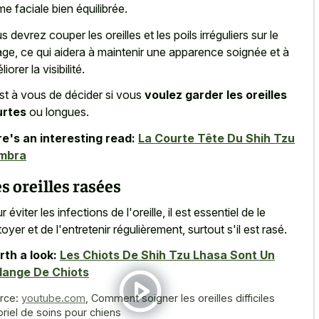
me faciale bien équilibrée.
s devrez couper les oreilles et les poils irréguliers sur le
age, ce qui aidera à maintenir une apparence soignée et à
iorer la visibilité.
st à vous de décider si vous
voulez garder les oreilles
urtes
ou longues.
e's an interesting read:
La Courte Tête Du Shih Tzu
mbra
s oreilles rasées
 éviter les infections de l'oreille, il est essentiel de le
toyer et de l'entretenir régulièrement, surtout s'il est rasé.
th a look:
Les Chiots De Shih Tzu Lhasa Sont Un
lange De Chiots
rce:
youtube.com
,
Comment soigner les oreilles difficiles
oriel de soins pour chiens