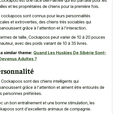
Cockapoo est une race bien-aimée qui est parfaite pour les
illes et les propriétaires de chiens pour la première fois.
 cockapoos sont connus pour leurs personnalités
cales et extroverties, des chiens très sociables qui
panouissent grâce à l'attention et à l'interaction.
termes de taille, Cockapoos peut varier de 10 à 20 pouces
hauteur, avec des poids variant de 10 à 35 livres.
a similar theme:
Quand Les Huskies De Sibérie Sont-
 Devenus Adultes ?
ersonnalité
 Cockapoos sont des chiens intelligents qui
panouissent grâce à l'attention et aiment être entourés de
rs personnes préférées.
c un bon entraînement et une bonne stimulation, les
kapoos sont d'excellents animaux de compagnie.