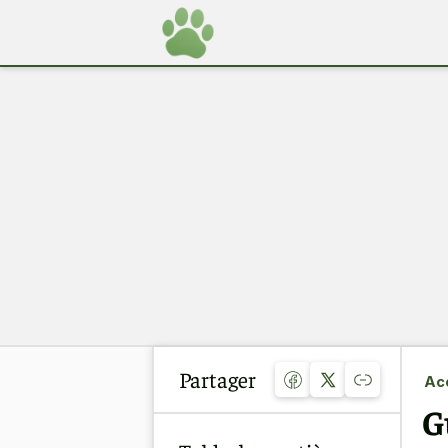
Partager
Acc
G