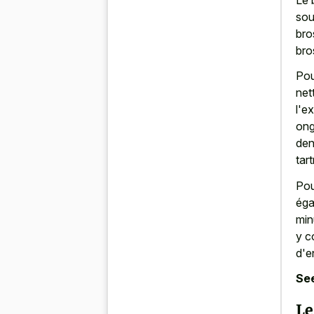
sou
bro
bro
Pou
net
l'e
ong
den
tar
Pou
éga
min
y c
d'e
See
Le