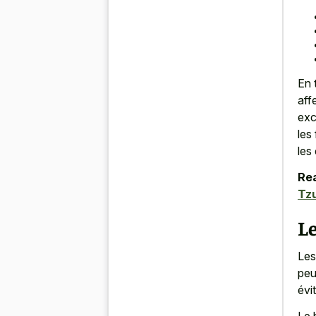
En 
aff
exc
les
les
Rea
Tz
Le
Les
peu
évi
Le 