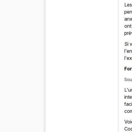
Les
pen
anx
ont
pré
Si 
l'e
l'e
For
Sou
L'u
int
fac
com
Voi
Co