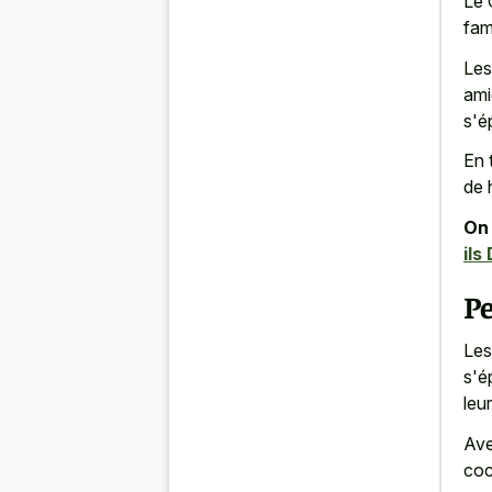
Le 
fam
Les
ami
s'é
En 
de 
On 
ils
P
Les
s'é
leu
Ave
coc