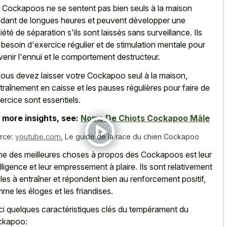
 Cockapoos ne se sentent pas bien seuls à la maison
dant de longues heures et peuvent développer une
iété de séparation s'ils sont laissés sans surveillance. Ils
 besoin d'exercice régulier et de stimulation mentale pour
venir l'ennui et le comportement destructeur.
vous devez laisser votre Cockapoo seul à la maison,
ntraînement en caisse et les pauses régulières pour faire de
xercice sont essentiels.
 more insights, see:
Noms De Chiots Cockapoo Mâle
rce:
youtube.com
,
Le guide de la race du chien Cockapoo
ne des meilleures choses à propos des Cockapoos est leur
elligence et leur empressement à plaire. Ils sont relativement
iles à entraîner et répondent bien au renforcement positif,
me les éloges et les friandises.
ci quelques caractéristiques clés du tempérament du
ckapoo: