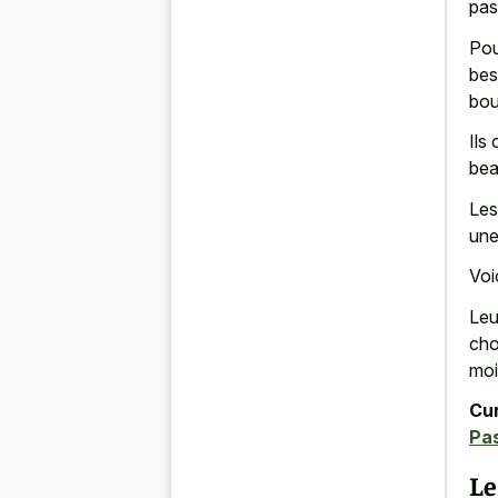
pas
Pou
bes
bou
Ils
bea
Les
une
Voi
Leu
cho
moi
Cur
Pas
Le