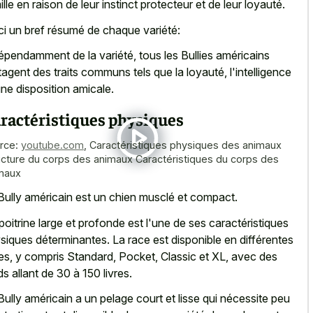
ille en raison de leur instinct protecteur et de leur loyauté.
ci un bref résumé de chaque variété:
épendamment de la variété, tous les Bullies américains
tagent des traits communs tels que la loyauté, l'intelligence
une disposition amicale.
ractéristiques physiques
rce:
youtube.com
,
Caractéristiques physiques des animaux
ucture du corps des animaux Caractéristiques du corps des
maux
Bully américain est un chien musclé et compact.
poitrine large et profonde est l'une de ses caractéristiques
siques déterminantes. La race est disponible en différentes
lles, y compris Standard, Pocket, Classic et XL, avec des
ds allant de 30 à 150 livres.
Bully américain a un pelage court et lisse qui nécessite peu