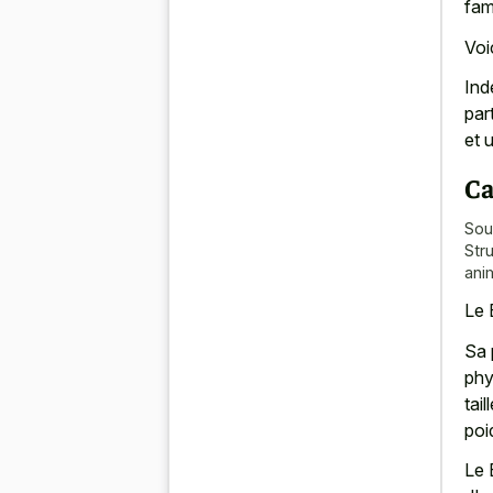
fam
Voi
Ind
par
et 
Ca
Sou
Str
ani
Le 
Sa 
phy
tai
poi
Le 