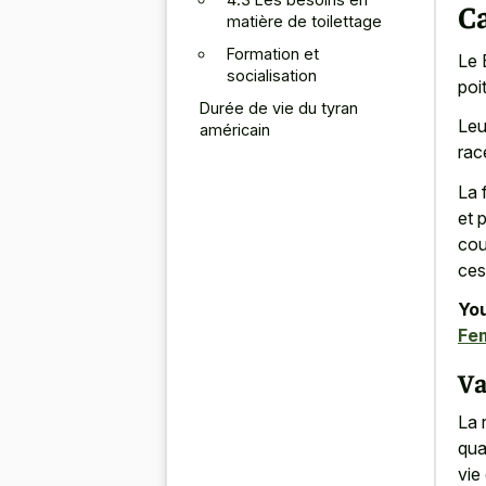
Ca
matière de toilettage
Formation et
Le 
socialisation
poi
Durée de vie du tyran
Leu
américain
rac
La 
et 
cou
ces
You
Fem
Va
La 
qua
vie