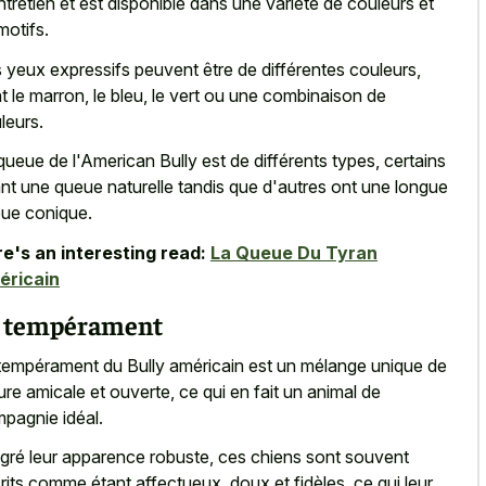
ntretien et est disponible dans une variété de couleurs et
motifs.
 yeux expressifs peuvent être de différentes couleurs,
t le marron, le bleu, le vert ou une combinaison de
leurs.
queue de l'American Bully est de différents types, certains
nt une queue naturelle tandis que d'autres ont une longue
ue conique.
e's an interesting read:
La Queue Du Tyran
éricain
 tempérament
tempérament du Bully américain est un mélange unique de
ure amicale et ouverte, ce qui en fait un animal de
pagnie idéal.
gré leur apparence robuste, ces chiens sont souvent
rits comme étant affectueux, doux et fidèles, ce qui leur