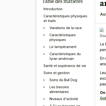
Table des matières
a
Introduction
Au
Caractéristiques physiques
et traits
Variations de la race
Caractéristiques
Sou
physiques
Le 
Le tempérament
per
Caractéristiques du
En 
tyran américain
ans
Santé et espérance de vie
Leu
Soins et gestion
exc
Soins du Bull Dog
pas
Les besoins
alimentaires
On 
Gol
Niveaux d'activité
4.3 Les besoins en