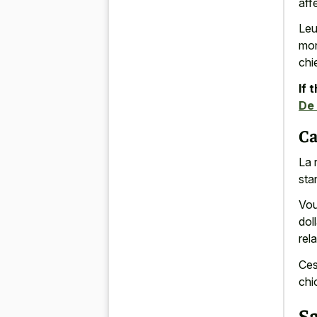
aff
Leu
mon
chi
If 
De
Ca
La 
sta
Vou
dol
rel
Ces
chi
Sa