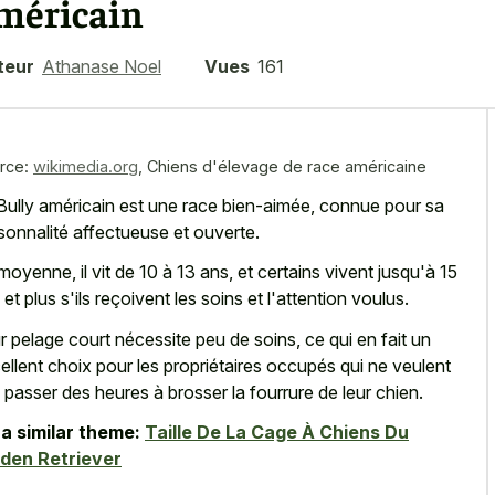
méricain
teur
Athanase Noel
Vues
161
rce:
wikimedia.org
,
Chiens d'élevage de race américaine
Bully américain est une race bien-aimée, connue pour sa
sonnalité affectueuse et ouverte.
moyenne, il vit de 10 à 13 ans, et certains vivent jusqu'à 15
 et plus s'ils reçoivent les soins et l'attention voulus.
r pelage court nécessite peu de soins, ce qui en fait un
ellent choix pour les propriétaires occupés qui ne veulent
 passer des heures à brosser la fourrure de leur chien.
a similar theme:
Taille De La Cage À Chiens Du
den Retriever