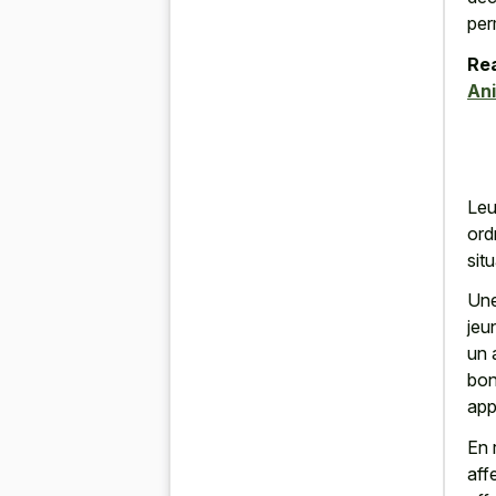
per
Rea
An
Leu
ord
sit
Une
jeu
un 
bon
app
En 
aff