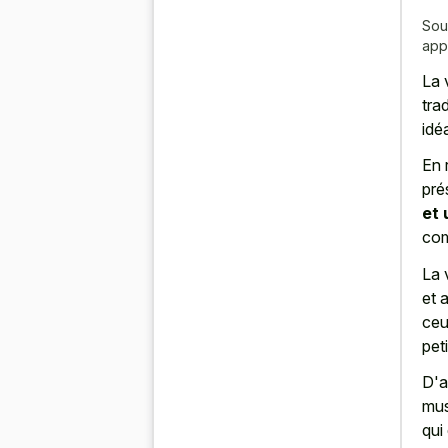
Sou
app
La 
tra
idé
En 
pré
et 
com
La 
et 
ceu
peti
D'a
mus
qui