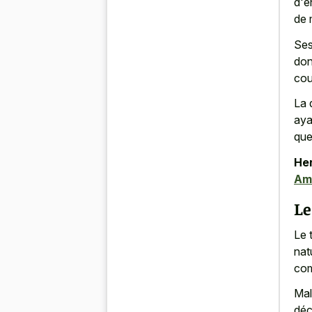
d'e
de 
Ses
don
cou
La 
aya
que
Her
Am
Le
Le 
nat
com
Mal
déc