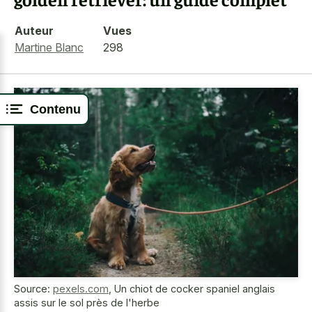
Auteur
Vues
Martine Blanc
298
Contenu
Source:
pexels.com
,
Un chiot de cocker spaniel anglais
assis sur le sol près de l'herbe