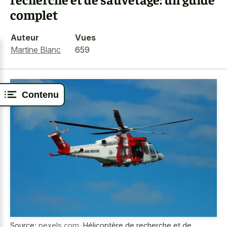
complet
Auteur
Vues
Martine Blanc
659
Contenu
Source:
pexels.com
,
Hélicoptère de recherche et de