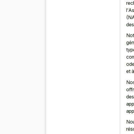
rec
l'A
(NA
des
Not
gén
typ
com
ode
et 
Nos
off
des
app
app
Nou
rés