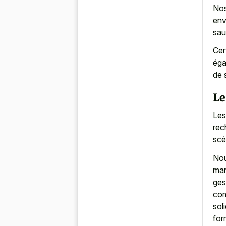
Nos
env
sau
Cer
éga
de 
Le
Les
rec
scé
Nou
man
ges
com
sol
for