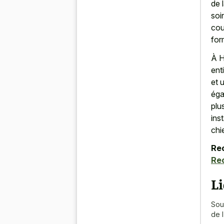
de 
soi
cou
for
À H
ent
et 
éga
plu
ins
chi
Re
Re
L
Sou
de 