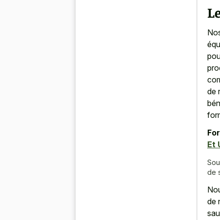
L
Nos
équ
pou
pro
com
de 
bén
for
For
Et 
Sou
de 
Nou
de 
sau