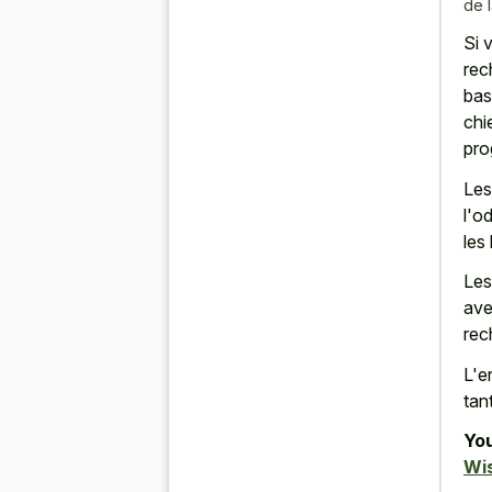
de 
Si 
rec
bas
chi
pro
Les
l'o
les
Les
ave
rec
L'e
tan
You
Wi