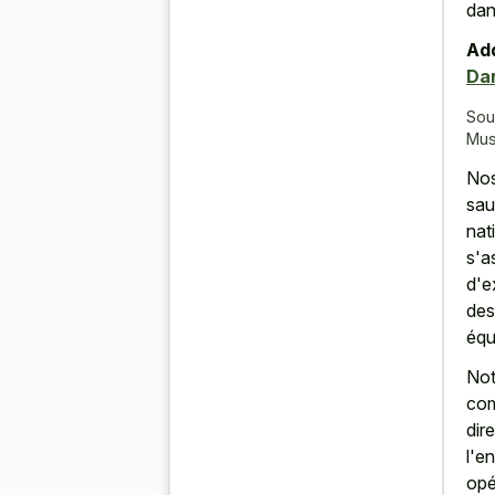
dan
Add
Dan
Sou
Mus
Nos
sau
nat
s'a
d'e
des
équ
Not
com
dir
l'e
opé