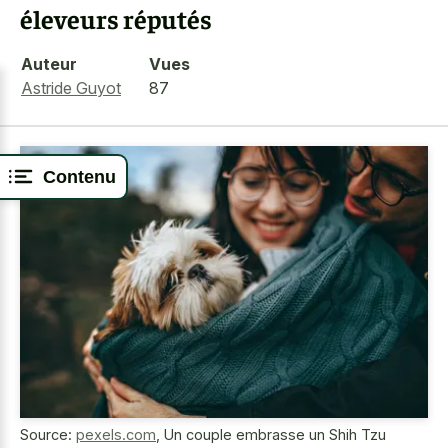
éleveurs réputés
Auteur
Vues
Astride Guyot
87
Contenu
Source:
pexels.com
,
Un couple embrasse un Shih Tzu