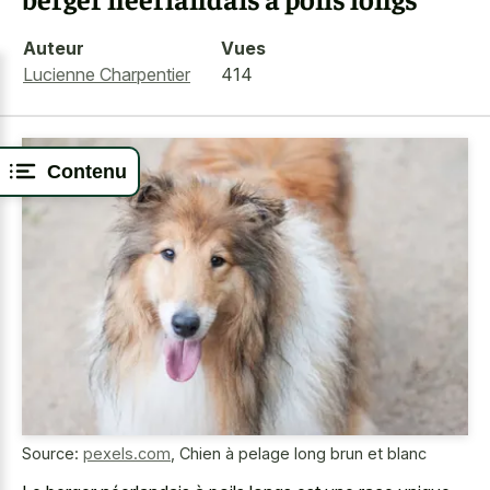
Auteur
Vues
Lucienne Charpentier
414
Contenu
Source:
pexels.com
,
Chien à pelage long brun et blanc