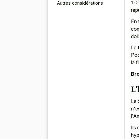
1.0
Autres considérations
rép
En 
com
doll
Le 
Poo
la 
Bro
L'
Le 
n'e
l'A
Ils
hyp