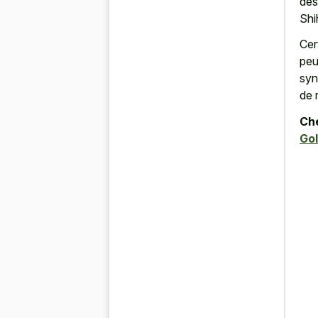
des
Shi
Cer
peu
syn
de 
Che
Gol