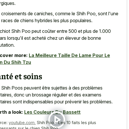
ergiques.
 croisements de caniches, comme le Shih Poo, sont l'une
 races de chiens hybrides les plus populaires.
chiot Shih Poo peut coûter entre 500 et plus de 1.000
lars lorsqu'il est acheté chez un éleveur de bonne
utation.
scover more:
La Meilleure Taille De Lame Pour Le
n Du Shih Tzu
nté et soins
 Shih Poos peuvent être sujettes à des problèmes
taires, donc un brossage régulier et des examens
taires sont indispensables pour prévenir les problèmes.
th a look:
Les Couleurs Du Bassett
rce:
youtube.com
,
Shih Poo - Les 10 faits les plus
éressants sur le chien Shih Poo