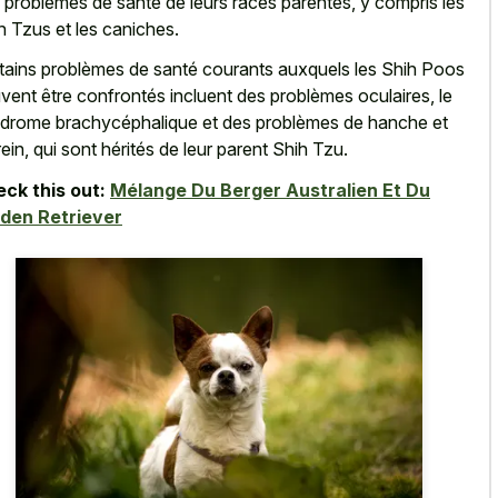
 problèmes de santé de leurs races parentes, y compris les
h Tzus et les caniches.
tains problèmes de santé courants auxquels les Shih Poos
vent être confrontés incluent des problèmes oculaires, le
drome brachycéphalique et des problèmes de hanche et
rein, qui sont hérités de leur parent Shih Tzu.
ck this out:
Mélange Du Berger Australien Et Du
den Retriever