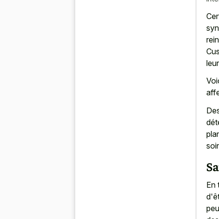
Cer
syn
rei
Cus
leu
Voi
aff
Des
dét
pla
soi
Sa
En 
d'ê
peu