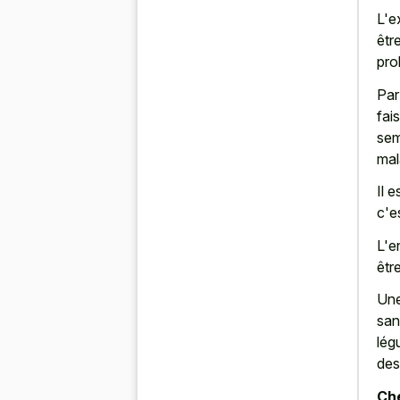
L'e
êtr
pro
Par
fai
sem
mal
Il 
c'e
L'e
êtr
Une
san
lég
des
Che