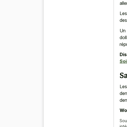
all
Les
des
Un 
dol
rép
Di
Soi
Sa
Les
den
den
Wor
Sou
int