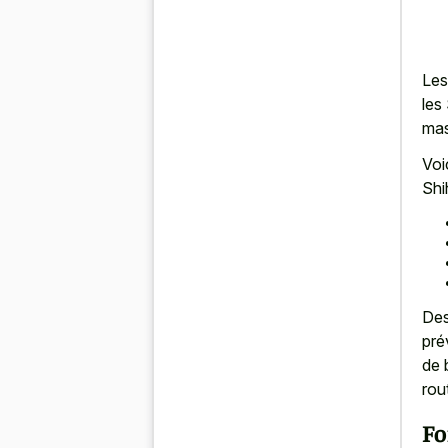
Les
les
mas
Voi
Shi
Des
pré
de 
rou
Fo