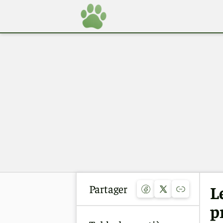
Partager
L
p