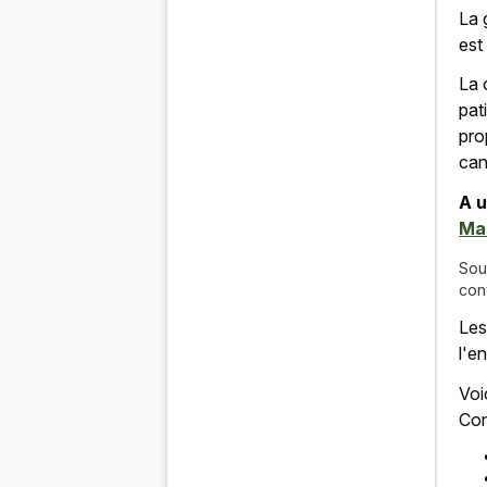
La 
est
La 
pat
pro
can
A u
Ma
Sou
con
Les
l'e
Voi
Con