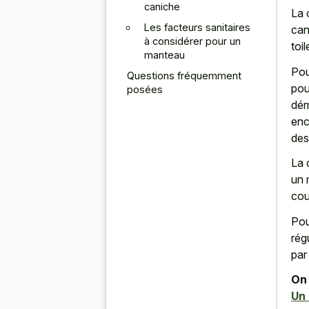
caniche
La
Les facteurs sanitaires
can
à considérer pour un
toi
manteau
Pou
Questions fréquemment
pou
posées
dém
enc
des
La 
un 
cou
Pou
rég
par
On 
Un