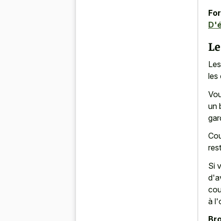
For
D'
Le
Les
les
Vou
un 
gar
Cou
res
Si 
d'a
cou
à l'
Bro