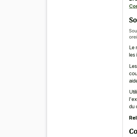
Co
So
Sou
ore
Le 
les
Les
cou
aid
Uti
l'e
du 
Rel
Co