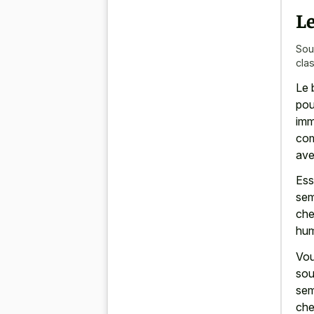
Le
Sou
cla
Le 
pou
imm
com
ave
Ess
sem
che
hum
Vou
sou
sem
che