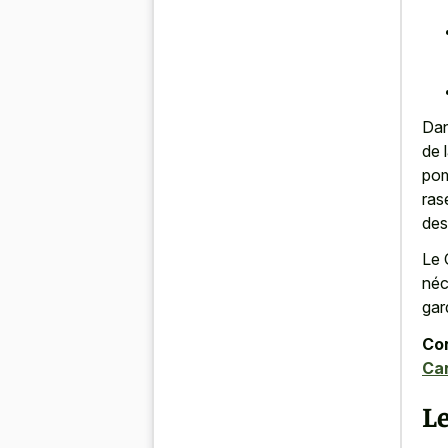
Dan
de 
pom
ras
des
Le 
néc
gar
Con
Can
Le