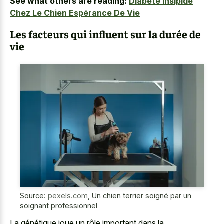
See what others are reading:
Diabète Insipide
Chez Le Chien Espérance De Vie
Les facteurs qui influent sur la durée de
vie
Source:
pexels.com
,
Un chien terrier soigné par un
soignant professionnel
La génétique joue un rôle important dans la