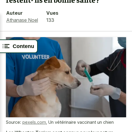
Auteur
Vues
Athanase Noel
133
Contenu
Source:
pexels.com
,
Un vétérinaire vaccinant un chien