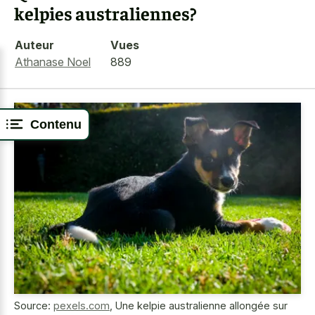
kelpies australiennes?
Auteur
Vues
Athanase Noel
889
Contenu
Source:
pexels.com
,
Une kelpie australienne allongée sur