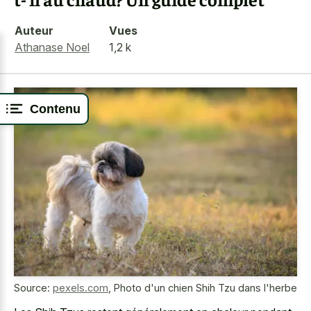
Auteur
Vues
Athanase Noel
1,2 k
Contenu
Source:
pexels.com
,
Photo d'un chien Shih Tzu dans l'herbe