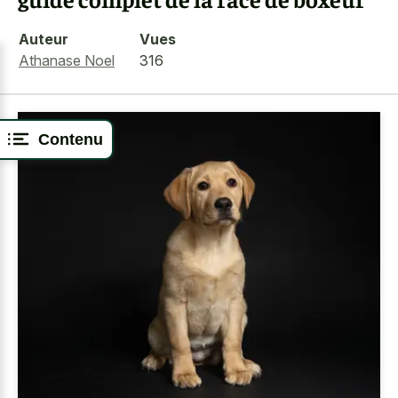
Auteur
Vues
Athanase Noel
316
Contenu