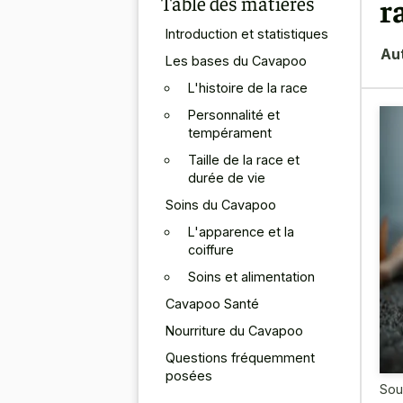
Table des matières
r
Introduction et statistiques
Au
Les bases du Cavapoo
L'histoire de la race
Personnalité et
tempérament
Taille de la race et
durée de vie
Soins du Cavapoo
L'apparence et la
coiffure
Soins et alimentation
Cavapoo Santé
Nourriture du Cavapoo
Questions fréquemment
posées
Sou