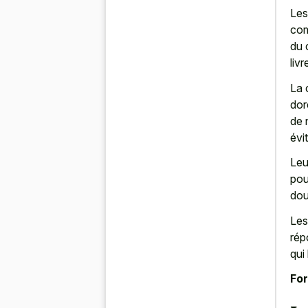
Les
com
du 
liv
La 
dor
de 
évi
Leu
pou
dou
Les
rép
qui
For