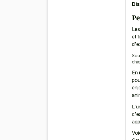
Di
Pe
Les
et 
d'e
Sou
chi
En 
pou
enj
ani
L'u
c'e
app
Voi