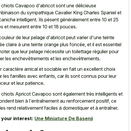
 chiots Cavapoo d'abricot sont une délicieuse
binaison du sympathique Cavalier King Charles Spaniel et
caniche intelligent. Ils pèsent généralement entre 10 et 25
res et mesurent entre 10 et 18 pouces.
couleur de leur pelage d'abricot peut varier d'une teinte
ée claire à une teinte orange plus foncée, et il est essentiel
noter que leur pelage nécessite un toilettage régulier pour
ter les enchevêtrements et les enchevêtrements.
r caractère amical et sociable en fait un excellent choix
r les familles avec enfants, car ils sont connus pour leur
ceur et leur patience.
 chiots Apricot Cavapoo sont également très intelligents et
ondent bien à l'entraînement au renforcement positif, ce
 les rend relativement faciles à domestiquer et à entraîner.
 your interest:
Une Miniature De Basenji