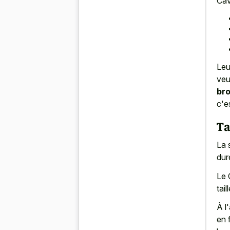
Ca
Leu
veu
bro
c'e
Ta
La 
dur
Le 
tai
À l
en 