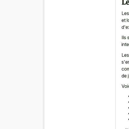
L
Les
et 
d'e
Ils
int
Les
s'e
com
de 
Voi