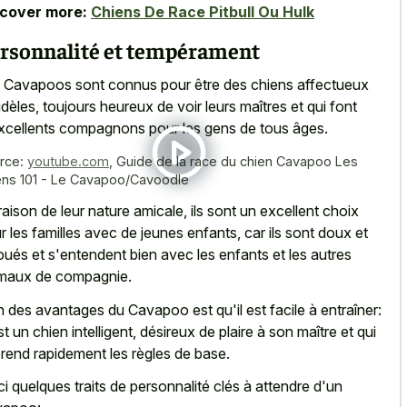
scover more:
Chiens De Race Pitbull Ou Hulk
rsonnalité et tempérament
 Cavapoos sont connus pour être des chiens affectueux
fidèles, toujours heureux de voir leurs maîtres et qui font
xcellents compagnons pour les gens de tous âges.
rce:
youtube.com
,
Guide de la race du chien Cavapoo Les
ens 101 - Le Cavapoo/Cavoodle
raison de leur nature amicale, ils sont un excellent choix
r les familles avec de jeunes enfants, car ils sont doux et
oués et s'entendent bien avec les enfants et les autres
maux de compagnie.
n des avantages du Cavapoo est qu'il est facile à entraîner:
st un chien intelligent, désireux de plaire à son maître et qui
rend rapidement les règles de base.
ci quelques traits de personnalité clés à attendre d'un