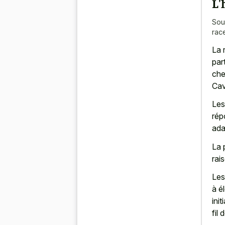
L'
Sou
rac
La 
par
che
Cav
Les
rép
ada
La 
rai
Les
à é
ini
fil