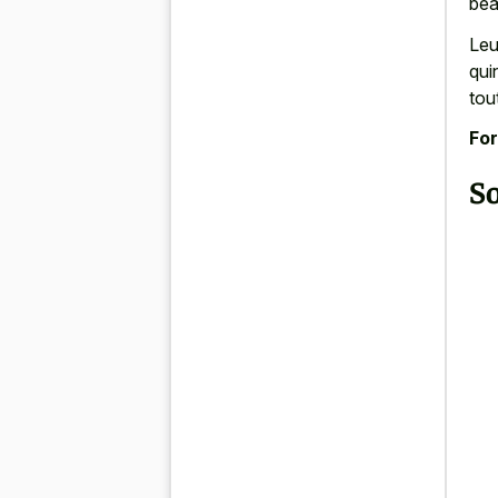
bea
Leu
qui
tou
For
S