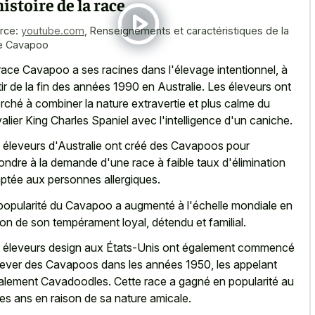
histoire de la race
rce:
youtube.com
,
Renseignements et caractéristiques de la
e Cavapoo
race Cavapoo a ses racines dans l'élevage intentionnel, à
tir de la fin des années 1990 en Australie. Les éleveurs ont
rché à combiner la nature extravertie et plus calme du
alier King Charles Spaniel avec l'intelligence d'un caniche.
 éleveurs d'Australie ont créé des Cavapoos pour
ondre à la demande d'une race à faible taux d'élimination
ptée aux personnes allergiques.
popularité du Cavapoo a augmenté à l'échelle mondiale en
son de son tempérament loyal, détendu et familial.
 éleveurs design aux États-Unis ont également commencé
lever des Cavapoos dans les années 1950, les appelant
tialement Cavadoodles. Cette race a gagné en popularité au
 des ans en raison de sa nature amicale.