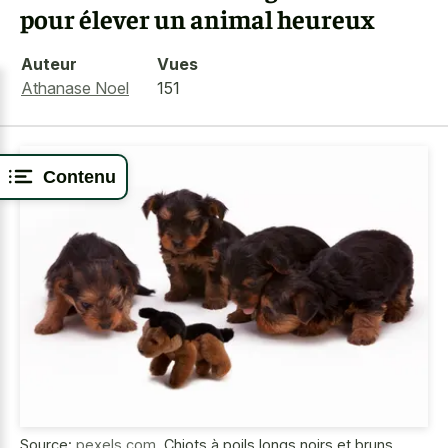
pour élever un animal heureux
Auteur
Vues
Athanase Noel
151
Contenu
Source:
pexels.com
,
Chiots à poils longs noirs et bruns