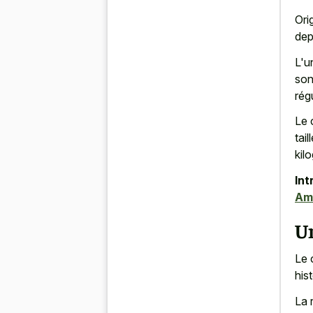
Ori
dep
L'u
son
rég
Le 
tai
kil
Int
Am
Un
Le 
hist
La 