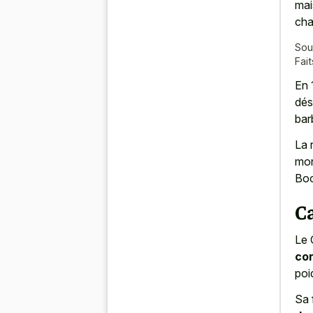
mai
cha
Sou
Fait
En 
dés
barb
La 
mon
Boo
C
Le 
con
poi
Sa 