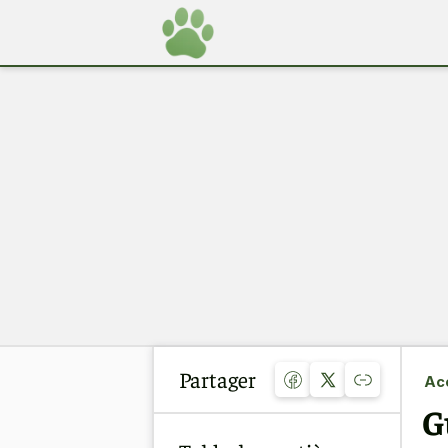
Partager
Acc
G