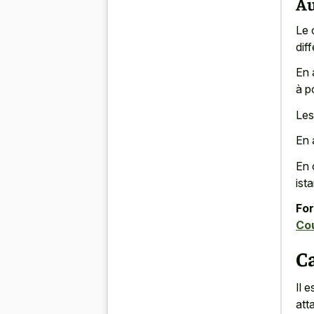
Au
Le 
dif
En 
à po
Les
En 
En 
ista
For
Cou
Ca
Il 
att