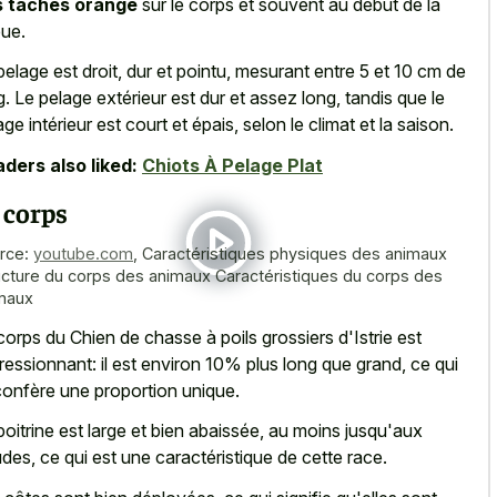
s taches orange
sur le corps et souvent au début de la
ue.
pelage est droit, dur et pointu, mesurant entre 5 et 10 cm de
g. Le pelage extérieur est dur et assez long, tandis que le
age intérieur est court et épais, selon le climat et la saison.
ders also liked:
Chiots À Pelage Plat
 corps
rce:
youtube.com
,
Caractéristiques physiques des animaux
ucture du corps des animaux Caractéristiques du corps des
maux
corps du Chien de chasse à poils grossiers d'Istrie est
ressionnant: il est environ 10% plus long que grand, ce qui
 confère une proportion unique.
poitrine est large et bien abaissée, au moins jusqu'aux
des, ce qui est une caractéristique de cette race.