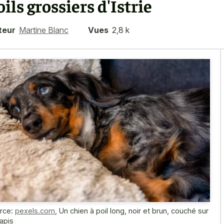
oils grossiers d'Istrie
teur
Martine Blanc
Vues
2,8 k
rce:
pexels.com
,
Un chien à poil long, noir et brun, couché sur
tapis