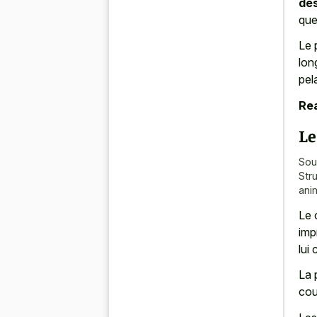
de
que
Le 
lon
pel
Rea
Le
Sou
Str
ani
Le 
imp
lui
La 
cou