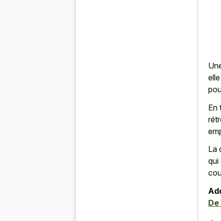
Une
elle
pou
En 
rét
emp
La 
qui
cou
Add
De