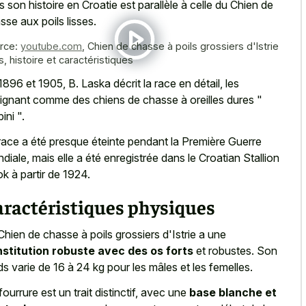
s son histoire en Croatie est parallèle à celle du Chien de
sse aux poils lisses.
rce:
youtube.com
,
Chien de chasse à poils grossiers d'Istrie
s, histoire et caractéristiques
1896 et 1905, B. Laska décrit la race en détail, les
ignant comme des chiens de chasse à oreilles dures "
ini ".
race a été presque éteinte pendant la Première Guerre
diale, mais elle a été enregistrée dans le Croatian Stallion
k à partir de 1924.
aractéristiques physiques
Chien de chasse à poils grossiers d'Istrie a une
stitution robuste avec des os forts
et robustes. Son
ds varie de 16 à 24 kg pour les mâles et les femelles.
fourrure est un trait distinctif, avec une
base blanche et