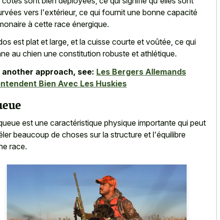
 côtes sont bien déployées, ce qui signifie qu'elles sont
urvées vers l'extérieur, ce qui fournit une bonne capacité
monaire à cette race énergique.
dos est plat et large, et la cuisse courte et voûtée, ce qui
ne au chien une constitution robuste et athlétique.
 another approach, see:
Les Bergers Allemands
ntendent Bien Avec Les Huskies
ueue
queue est une caractéristique physique importante qui peut
éler beaucoup de choses sur la structure et l'équilibre
ne race.