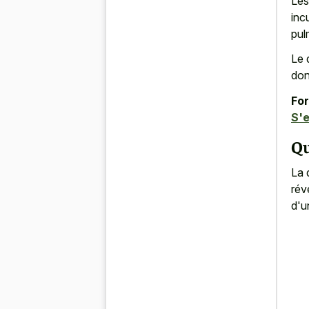
Les
inc
pul
Le 
don
For
S'e
Q
La 
rév
d'u