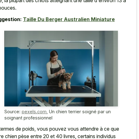
lle, la plupart des chiots atteignant une taille d'environ 13 à
pouces.
ggestion:
Taille Du Berger Australien Miniature
Source:
pexels.com
,
Un chien terrier soigné par un
soignant professionnel
termes de poids, vous pouvez vous attendre à ce que
re chien pèse entre 20 et 40 livres, certains individus