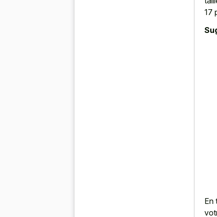
tai
17 
Su
En 
vot