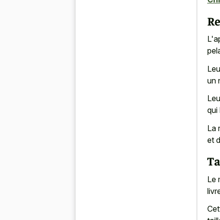
Re
L'a
pel
Leu
un 
Leu
qui
La 
et 
Ta
Le 
liv
Cet