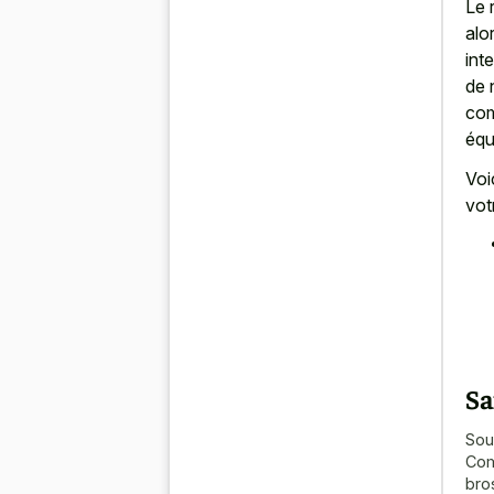
Le 
alo
int
de 
com
équi
Voi
votr
Sa
Sou
Com
bro