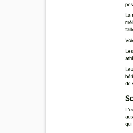
pes
La 
mél
tail
Voi
Les
ath
Leu
hér
de v
So
L'e
aus
qui