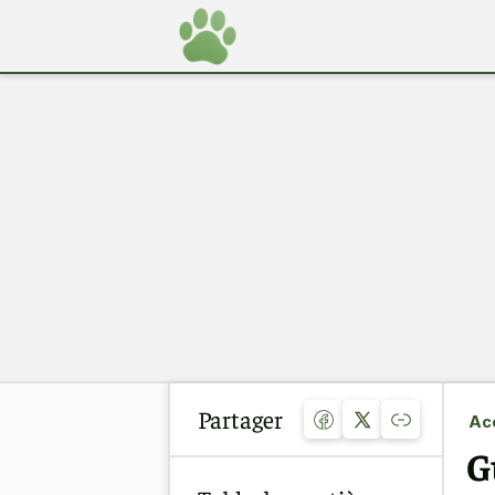
Partager
Acc
G