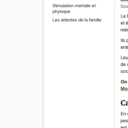
Stimulation mentale et
Sou
physique
Le 
Les attentes de la famille
et 
mèr
Ils
ent
Leu
de 
soc
On 
Mor
Ca
En 
pes
est