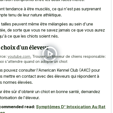
 ont tendance à être musclés, ce qui n'est pas surprenant
pte tenu de leur nature athlétique.
 tailles peuvent même être mélangées au sein d'une
tée, de sorte que vous ne savez jamais ce que vous aurez
qu'à ce que les chiots soient nés.
 choix d'un éleveur
rce:
youtube.com
,
Trouver un éleveur de chiens responsable:
uoi s'attendre quand on adopte un chiot
s pouvez consulter l'American Kennel Club (AKC) pour
s mettre en contact avec des éleveurs qui répondent à
rs normes élevées.
r être sûr d'obtenir un chiot en bonne santé, demandez
utorisation de l'éleveur.
commended read:
Symptômes D' Intoxication Au Rat
ien