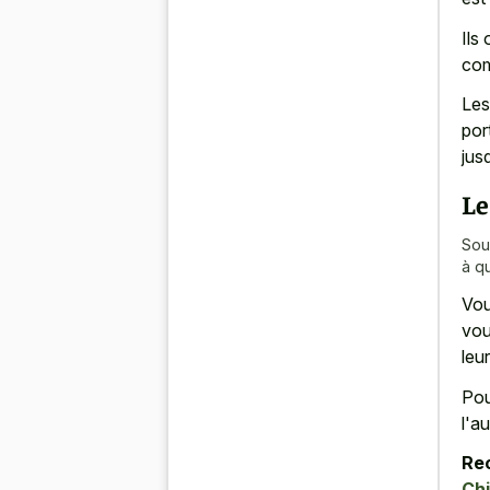
Ils
com
Les
por
jus
Le
Sou
à q
Vou
vou
leu
Pou
l'a
Re
Ch