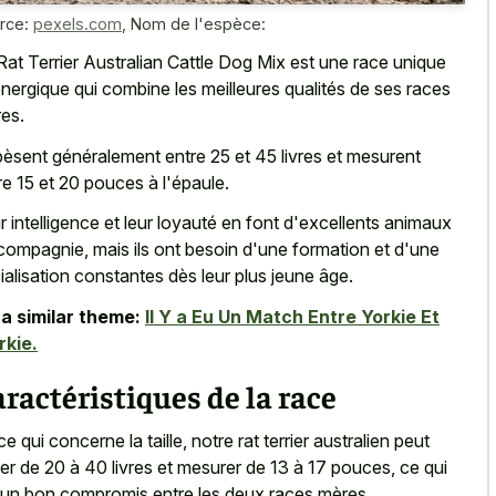
rce:
pexels.com
,
Nom de l'espèce:
Rat Terrier Australian Cattle Dog Mix est une race unique
énergique qui combine les meilleures qualités de ses races
es.
 pèsent généralement entre 25 et 45 livres et mesurent
re 15 et 20 pouces à l'épaule.
r intelligence et leur loyauté en font d'excellents animaux
compagnie, mais ils ont besoin d'une formation et d'une
ialisation constantes dès leur plus jeune âge.
a similar theme:
Il Y a Eu Un Match Entre Yorkie Et
kie.
ractéristiques de la race
ce qui concerne la taille, notre rat terrier australien peut
er de 20 à 40 livres et mesurer de 13 à 17 pouces, ce qui
 un bon compromis entre les deux races mères.