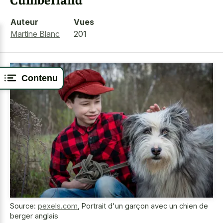
Auteur
Vues
Martine Blanc
201
Contenu
Source:
pexels.com
,
Portrait d'un garçon avec un chien de
berger anglais