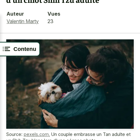
Auteur
Vues
Valentin Marty
23
Contenu
Source:
pexels.com
,
Un couple embrasse un Tan adulte et